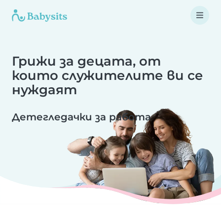
Грижи за децата, от
които служителите ви се
нуждаят
Детегледачки за работа