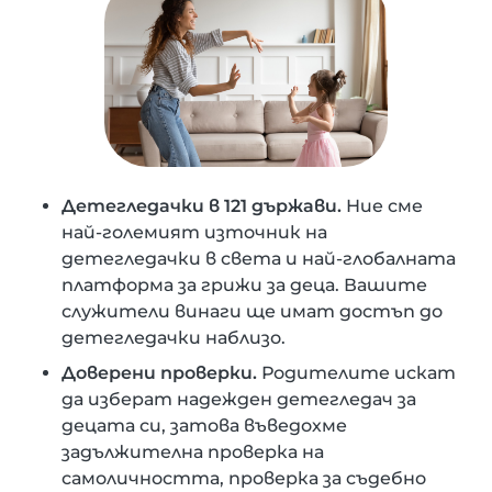
Детегледачки в 121 държави.
Ние сме
най-големият източник на
детегледачки в света и най-глобалната
платформа за грижи за деца. Вашите
служители винаги ще имат достъп до
детегледачки наблизо.
Доверени проверки.
Родителите искат
да изберат надежден детегледач за
децата си, затова въведохме
задължителна проверка на
самоличността, проверка за съдебно