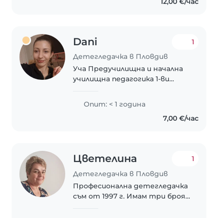
12,00 €/час
Dani
1
Детегледачка в Пловдив
Уча Предучилищна и начална
училищна педагогика 1-ви
курс,обичам децата,гледала
съм братовчедите си.
Опит: < 1 година
7,00 €/час
Цветелина
1
Детегледачка в Пловдив
Професионална детегледачка
съм от 1997 г. Имам три броя
сертификати за
детегледачка на бебе от 0 до