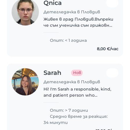
Qnica
Детегледачка в Пловдив
Живея в град Пловдив.Въпреки
че съм ученичка съм грижовна
и старателна,смятам че бих
се справила с дадените ми
Опит: < 1 година
задължения.Също така бързо
8,00 €/час
се
приспособявам.Интересувам
се от кино и..
Sarah
Нов
Детегледачка в Пловдив
Hi! I'm Sarah a responsible, kind,
and patient person who
genuinely enjoys spending time
with children. I'm reliable,
Опит: > 7 години
organized, and love creating a
Средно време за реакция:
safe, fun, and caring
34 минути
environment...