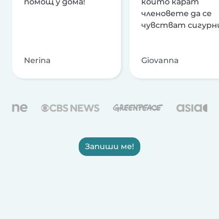
помощ у дома!
които карат
членовете да се
чувстват сигурн
Nerina
Giovanna
Запиши ме!