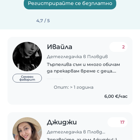
Регистрирайте се безплатно
4,7 / 5
Ивайла
2
Детегледачка в Пловдив
Търпелива съм и много обичам
да прекарвам време с деца.
Обичам да играем, да четем
Семеен
фаворит
приказки и да им давам
Опит: > 1 година
внимание и грижа. Вярвам, че
6,00 €/час
спокойствието и топлината
са най-важното, когато..
Джиджи
17
Детегледачка в Пловдив
Здравейте, аз съм Джиджи! :)