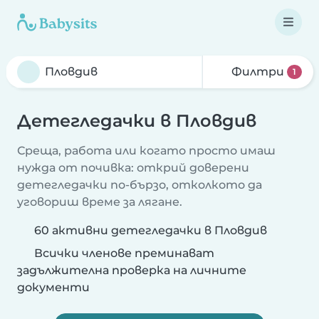
Филтри
1
Детегледачки в Пловдив
Среща, работа или когато просто имаш
нужда от почивка: открий доверени
детегледачки по-бързо, отколкото да
уговориш време за лягане.
60 активни детегледачки в Пловдив
Всички членове преминават
задължителна проверка на личните
документи