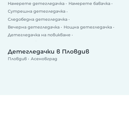
Намерете детегледачка
Намерете бавачка
Сутрешна детегледачка
Следобедна детегледачка
Вечерна детегледачка
Нощна детегледачка
Детегледачка на повикване
Детегледачка след училище
Делнична детегледачка
Уикенд детегледачка
Детегледачки в Пловдив
Пловдив
Асеновград