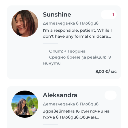
Sunshine
1
Детегледачка в Пловдив
I'm a responsible, patient, While I
don't have any formal childcare
certifications, I'm great with kids
and can engage them through
Опит: < 1 година
drawing, reading, crafting, music,
Средно време за реакция: 19
and games. I'm..
минути
8,00 €/час
Aleksandra
Детегледачка в Пловдив
Здравейте!На 16 съм почни на
17.Уча в Пловдив.Обичам
децата толкова много,бих