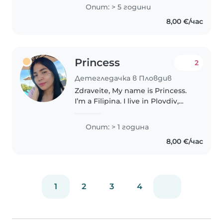
искала да рабатя като детска
Опит: > 5 години
учителка.Имам опит с
8,00 €/час
малката ми сестра и
браточеди.
Princess
2
Детегледачка в Пловдив
Zdraveite, My name is Princess.
I’m a Filipina. I live in Plovdiv,
Bulgaria I’m local. I’m a nanny,
babysitter, local.. I have
Опит: > 1 година
experience taking care of child,
8,00 €/час
I’m a responsible,..
1
2
3
4