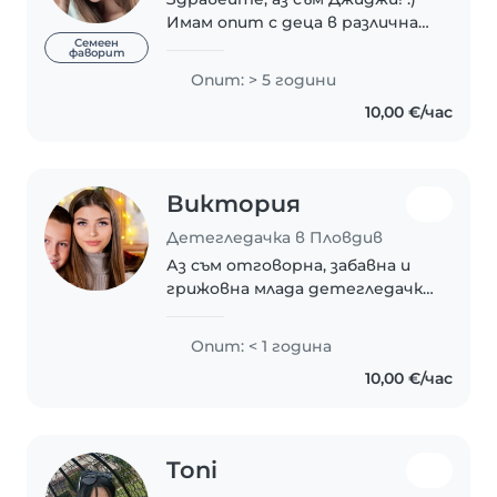
Имам опит с деца в различна
възрастова група (0-10г.). Със
Семеен
фаворит
завършено педагогическо
Опит: > 5 години
образование съм. Активен
10,00 €/час
шофьор съм и разполагам с
кола. Определям себе..
Виктория
Детегледачка в Пловдив
Аз съм отговорна, забавна и
грижовна млада детегледачка
на 16 години. Въпреки, че
нямам професионален опит,
Опит: < 1 година
имам много практика с деца
10,00 €/час
на всички възрасти - от
бебета до тийнейджъри...
Toni