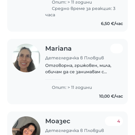
Опит: > 11 години
3 годишна възраст Била съм
Средно време за реакция: 3
приемен подител.на 4 бебета
часа
до тяхното усиновавяне
6,50 €/час
Била..
Mariana
Детегледачка в Пловдив
Отговорна, грижовен, мила,
обичам да се занимавам с
деца!!!!
Опит: > 11 години
10,00 €/час
Моазес
4
Детегледачка в Пловдив