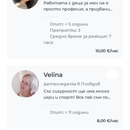
Работата с деца за мен не е
просто професия, а призвание,
което изпълнявам с голяма
отговорност, търпение и
Опит: > 5 години
отдаденост. Разполагам с
Препратки: 3
три години професионален
Средно време за реакция: 7
опит като детегледачка..
часа
10,00 €/час
Velina
Детегледачка в Пловдив
Със сигурност ще има много
игри и спорт! Все пак съм по
професия учителка по
физическо,.
Опит: > 11 години
8,00 €/час