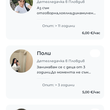
Детегледачка в Пловдив
Аз съм
отговорна,лоялна,динамичена,позит
личност с желание за работа
в тази сфера.Имам опит в
Опит: > 11 години
отглеждане и обучение на
6,00 €/час
деца от 2 до 9 години.Очаквам
вашите съобщения!
Поли
Детегледачка в Пловдив
Занимавам се с деца от 3
години.До момента не съм
имала никакви конфликти по
време на работа. Приятно ми
Опит: > 3 години
е да гледам деца. Според
5,00 €/час
децата умея да ги развличам с
игри.