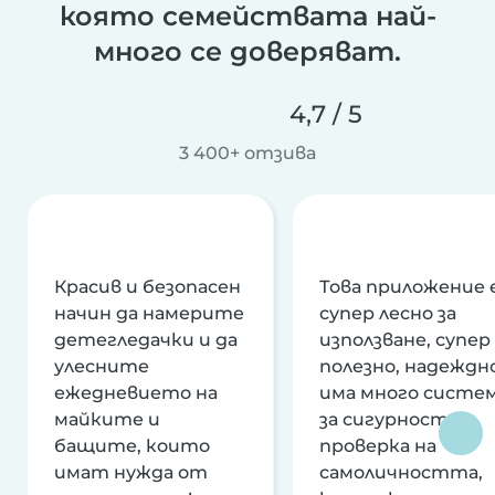
която семействата най-
много се доверяват.
4,7 / 5
3 400+ отзива
Красив и безопасен
Това приложение 
начин да намерите
супер лесно за
детегледачки и да
използване, супер
улесните
полезно, надеждно
ежедневието на
има много систе
майките и
за сигурност и
бащите, които
проверка на
имат нужда от
самоличността,