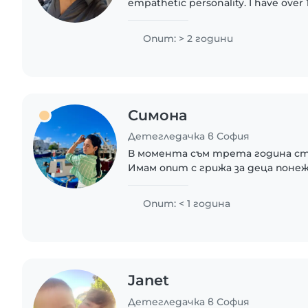
empathetic personality. I have over 
working with toddlers and preschool
Bulgarian,..
Опит: > 2 години
Симона
Детегледачка в София
В момента съм трета година ст
Имам опит с грижа за деца понеж
детегледачка а и имам 5 по-малк
които също съм полагала грижи.М
Опит: < 1 година
Janet
Детегледачка в София