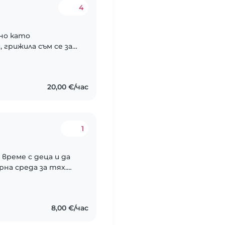
4
но като
 грижила съм се за
одишна възраст,
айка на четири
20,00 €/час
1
време с деца и да
рна среда за тях.
ава възможност за
8,00 €/час