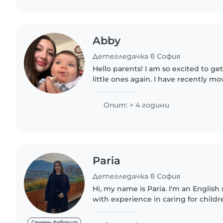
Abby
Детегледачка в София
Hello parents! I am so excited to ge
little ones again. I have recently mo
all the way from Argentina! which is
for me..
Опит: > 4 години
Paria
Детегледачка в София
Hi, my name is Paria. I'm an English
with experience in caring for childr
patient, and I truly love working with
looking for..
Семеен фаворит