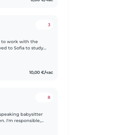
3
t to work with the
ved to Sofia to study
 the perfect situation
10,00 €/час
8
 speaking babysitter
en. I'm responsible,
 kids. If you're