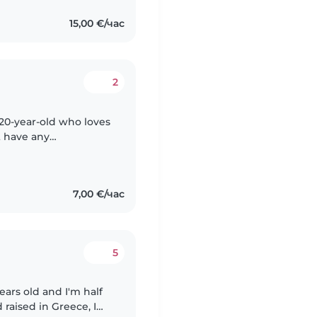
15,00 €/час
2
 20-year-old who loves
t have any
, I've spent a lot of
7,00 €/час
5
ears old and I'm half
 raised in Greece, I