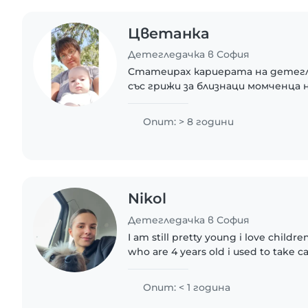
Цветанка
Детегледачка в София
Статеирах кариерата на детегле
със грижи за близнаци момченца 
работех 2/2 в ресторант;пицар
готвач.Много ми стана интерес
Опит: > 8 години
обичах..
Nikol
Детегледачка в София
I am still pretty young i love children
who are 4 years old i used to take ca
the time so i have experience i am f
Опит: < 1 година