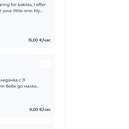
ing for babies, I offer
 your little one. My
ication and a college
15,00 €/час
едачка с 11
от бебе до малко
естна съм с това, че
жовна...
9,00 €/час