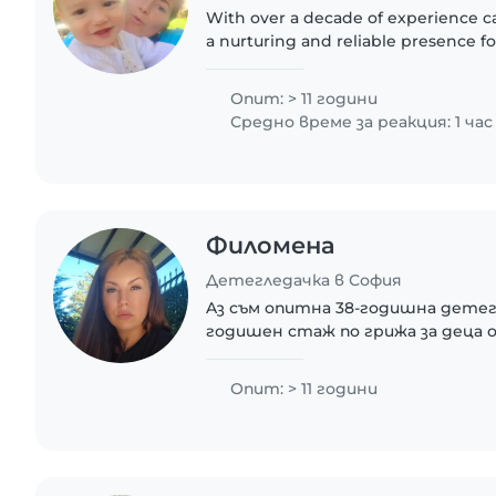
With over a decade of experience car
a nurturing and reliable presence for
background includes first aid certif
education,..
Опит: > 11 години
Средно време за реакция: 1 час
Филомена
Детегледачка в София
Aз съм опитна 38-годишна детегл
годишен стаж по грижа за деца 
дете. Говоря български език. Изв
съм отговорна, приятелска и гри
Опит: > 11 години