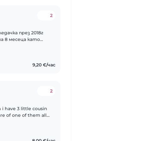
2
дачка през 2018г
на 8 месеца като
ия като
но,тъй като много
9,20 €/час
2
 i have 3 little cousin
re of one of them all
un,nice i love children
8,00 €/час