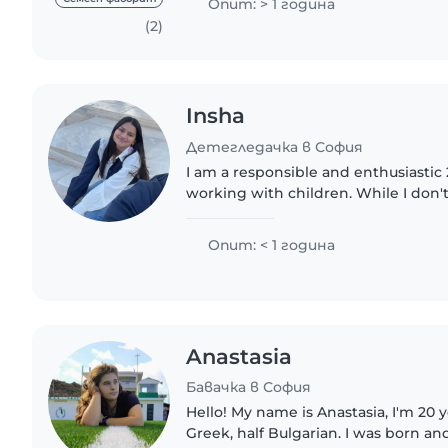
Опит: > 1 година
(2)
Insha
Детегледачка в София
I am a responsible and enthusiastic
working with children. While I don'
professional childcare experience yet
time caring for my..
Опит: < 1 година
Anastasia
Бавачка в София
Hello! My name is Anastasia, I'm 20 y
Greek, half Bulgarian. I was born and