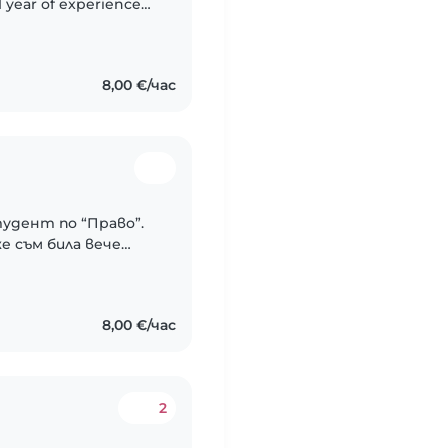
1 year of experience
ers. I'm fluent in
8,00 €/час
удент по “Право”.
е съм била вече
и братя и сестри за
ога..
8,00 €/час
2