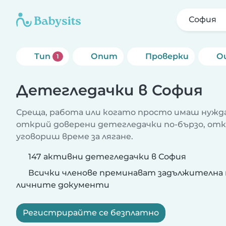
София
Тип
Опит
Проверки
О
1
Детегледачки в София
Среща, работа или когато просто имаш нужда
открий доверени детегледачки по-бързо, от
уговориш време за лягане.
147 активни детегледачки в София
Всички членове преминават задължителна 
личните документи
Регистрирайте се безплатно