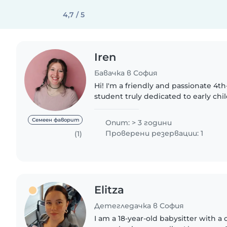
4,7 / 5
Iren
Бавачка в София
Hi! I'm a friendly and passionate 4t
student truly dedicated to early c
Along with my studies, I have gain
experience working..
Семеен фаворит
Опит: > 3 години
Проверени резервации: 1
(1)
Elitza
Детегледачка в София
I am a 18-year-old babysitter with a 