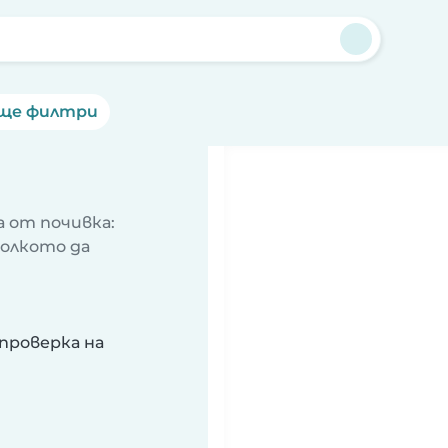
ще филтри
 от почивка:
колкото да
проверка на