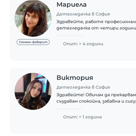
Мариела
Детегледачка в София
Здравейте, работя професионал
детегледачка от четири години,
деца от едномесечна до десетг
имам и богат личен опит като м
Семеен фаворит
Опит: > 4 години
вече..
Виктория
Детегледачка в София
Здравейте! Обичам да прекарвам 
създавам спокойна, забавна и сигу
Изучавам психология и това ми д
по-дълбоко разбиране на децата..
Опит: > 1 година