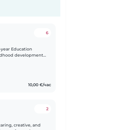
6
h-year Education
hildhood development.
ed valuable hands-on
10,00 €/час
2
caring, creative, and