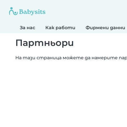
За нас
Как работи
Фирмени данни
Партньори
На тази страница можете да намерите па