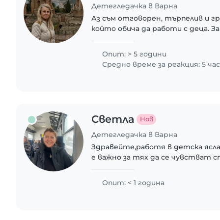
Детегледачка в Варна
Аз съм отговорен, търпелив и гр
който обича да работи с деца. За
дете да се чувства спокойно, си
Подхождам с внимание към индив
Опит: > 5 години
Средно време за реакция: 5 ча
Светла
Нов
Детегледачка в Варна
Здравейте,работя в детска ясла 
е важно за тях да се чувстват с
гушнати и да им бъде забавно.Ще
възможността да дам тази любов
Опит: < 1 година