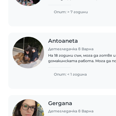
учител и като детегледачка.С 
прекарвам време в приказния и в
Опит: > 7 години
Antoaneta
Детегледачка в Варна
На 18 години съм, мога да готвя и
домакинската работа. Мога да п
проекти включително задачи по
Опит: < 1 година
Gergana
Детегледачка в Варна