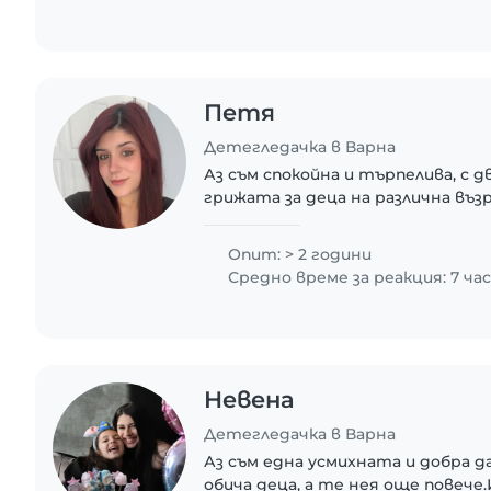
Петя
Детегледачка в Варна
Аз съм спокойна и търпелива, с 
грижата за деца на различна въз
ученици. Владея отлично българск
обичам творческите занимания..
Опит: > 2 години
Средно време за реакция: 7 ча
Невена
Детегледачка в Варна
Аз съм една усмихната и добра д
обича деца, а те нея още повече