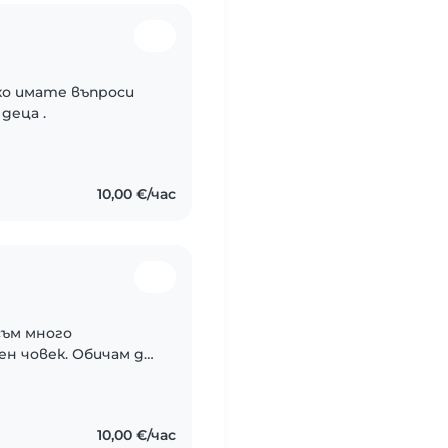
ко имате въпроси
деца .
10,00 €/час
съм много
н човек. Обичам да
о-чисто от тях.
ото на моя син...
10,00 €/час