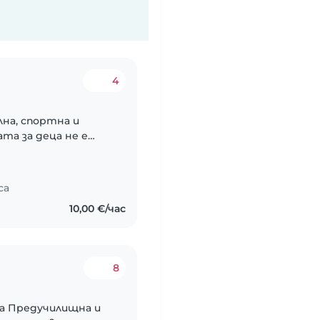
4
лна, спортна и
та за деца не е
инеса за тяхното
 Вярвам в..
са
10,00 €/час
8
ла Предучилищна и