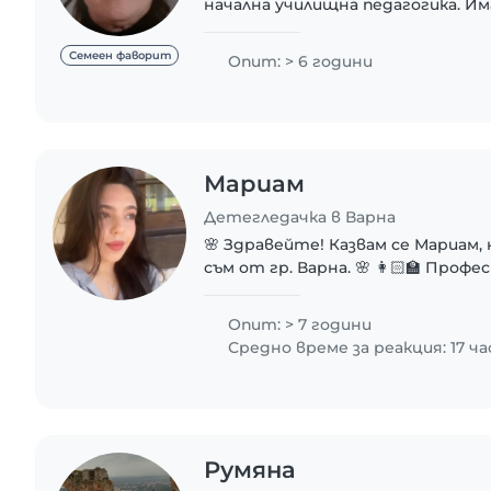
начална училищна педагогика. И
работата в детски градини, как
малки деца. Търпелива съм и отг
Семеен фаворит
Опит: > 6 години
Мариам
Детегледачка в Варна
🌸 Здравейте! Казвам се Мариам, 
съм от гр. Варна. 🌸 👩🏻🏫 Про
включва: 🎹 2 години преподаване 
пеене и солфеж в музикална школа,
Опит: > 7 години
Средно време за реакция: 17 ча
Румяна