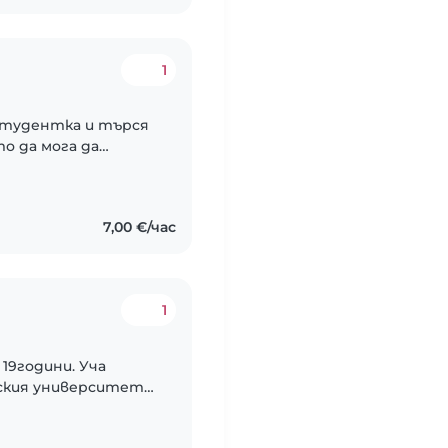
1
студентка и търся
о да мога да
ажименти през
чка, с изключение..
7,00 €/час
1
19години. Уча
ския университет
да рисувам..