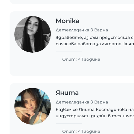
Monika
Детегледачка в Варна
Здравейте, аз съм предстояща 
почасова работа за лятото, коят
съчетавам с останалите ми анг
деня. Нямам опит като детегледа
Опит: < 1 година
Янита
Детегледачка в Варна
Казвам се Янита Костадинова на 
индустриален дизайн в техниче
във Варна. В свободното си време се занимавам
активно с пеене и танци. Обичам 
Опит: < 1 година