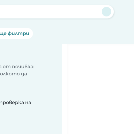
ще филтри
 от почивка:
колкото да
проверка на