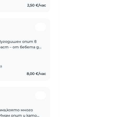
2,50 €/час
двугодишен опит в
раст – от бебета до
и и английски език,
са
8,00 €/час
ама,която много
.Имам опит и като