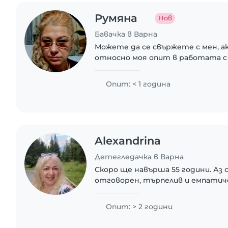
Румяна
Нов
Бавачка в Варна
Можете да се свържете с мен, а
относно моя опит в работата с 
Опит: < 1 година
Alexandrina
Детегледачка в Варна
Скоро ще навърша 55 години. Аз 
отговорен, търпелив и емпатиче
бъда с деца, защото нищо не е п
Харесва ми да си спомням детств
Опит: > 2 години