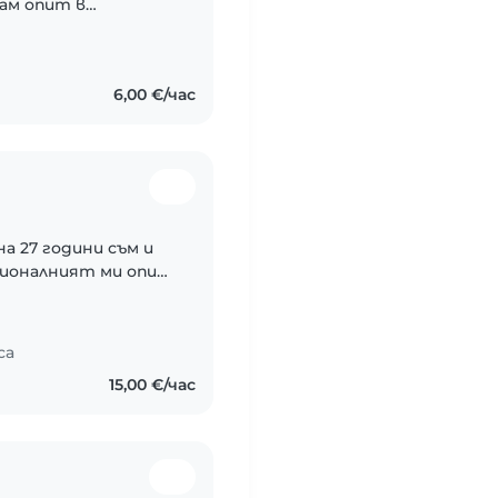
мам опит в
то и гледането на
оворна и работата..
6,00 €/час
на 27 години съм и
фесионалният ми опит
на пиано, поп и джаз
..
са
15,00 €/час