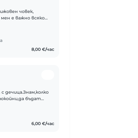
ижовен човек,
 мен е важно всяко
гурно и обгрижено.
идуалните..
са
8,00 €/час
с дечица.Знам,колко
покойни,да бъдат
 се радвам да имам
..
6,00 €/час