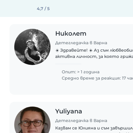
4,7 / 5
Николет
Детегледачка в Варна
☀️ Здравейте! ☀️ Аз съм любвеоби
активна личност, за която грижа
просто работа, а начин да допр
щастливо и пълноценно развитие.
Опит: > 1 година
Средно време за реакция: 17 ча
Yuliyana
Детегледачка в Варна
Казвам се Юлияна и съм завърши