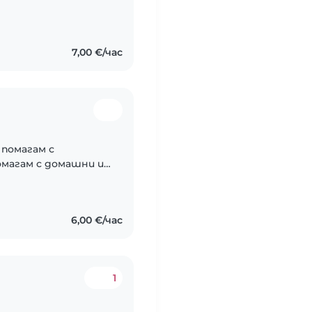
удоволствие
ълшебен свят..
7,00 €/час
 помагам с
омагам с домашни и
 математика.
6,00 €/час
1