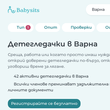
Варна
Тип
Опит
Проверки
О
1
Детегледачки в Варна
Среща, работа или когато просто имаш нужда
открий доверени детегледачки по-бързо, от
уговориш време за лягане.
42 активни детегледачки в Варна
Всички членове преминават задължителна 
личните документи
Регистрирайте се безплатно