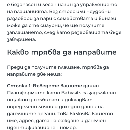
е безопасен и лесен начин за управлението
на плащанията. Без стрес или неудобни
разговори за пари с семействата и винаги
може да сте сигурни, че ще получите
заплащането, след като резервацията бъде
завършена.
Какво трябва да направите
Преди да получите плащане, трябва да
направите две неща:
Стъпка 1: Въведете вашите данни
Платформите като Babysits са задължени
по закон да събират и докладват
определени лични и доходни данни на
данъчните органи. Това включва вашето
име, адрес, дата на раждане и данъчен
идентификационен номер.