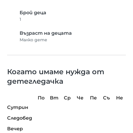
Брой деца
1
Възраст на децата
Малко дете
Когато имаме нужда от
детегледачка
По
Вт
Ср
Че
Пе
Съ
Не
Сутрин
Следобед
Вечер