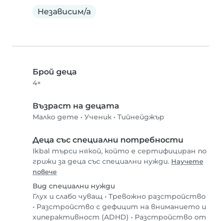
Независим/а
Брой деца
4+
Възраст на децата
Малко дете
•
Ученик
•
Тийнейджър
Деца със специални потребности
Ikbal търси някой, който е сертифициран по
грижи за деца със специални нужди.
Научете
повече
Вид специални нужди
Глух и слабо чуващ
•
Тревожно разстройство
•
Разстройство с дефицит на вниманието и
хиперактивност (ADHD)
•
Разстройство от