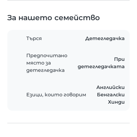
За нашето семейство
Търся
Детегледачка
Предпочитано
При
място за
детегледачката
детегледачка
Английски
Езици, които говорим
Бенгалски
Хинди