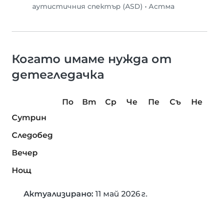
аутистичния спектър (ASD)
•
Астма
Когато имаме нужда от
детегледачка
По
Вт
Ср
Че
Пе
Съ
Не
Сутрин
Следобед
Вечер
Нощ
Актуализирано:
11 май 2026 г.