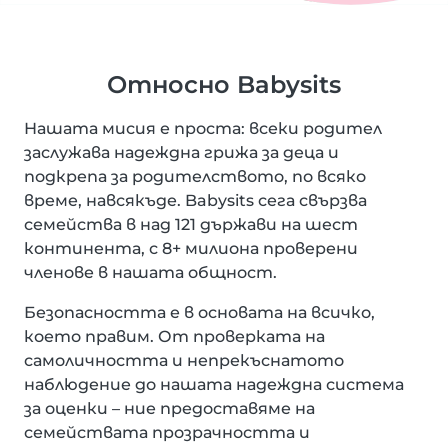
Относно Babysits
Нашата мисия е проста: всеки родител
заслужава надеждна грижа за деца и
подкрепа за родителството, по всяко
време, навсякъде. Babysits сега свързва
семейства в над 121 държави на шест
континента, с 8+ милиона проверени
членове в нашата общност.
Безопасността е в основата на всичко,
което правим. От проверката на
самоличността и непрекъснатото
наблюдение до нашата надеждна система
за оценки – ние предоставяме на
семействата прозрачността и