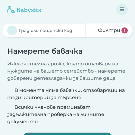
Филтри
1
Намерете бавачка
Изключителна грижа, която отговаря на
нуждите на вашето семейство - намерете
доверени детегледачки за вашите деца.
В момента няма бавачки, отговарящи на
тези критерии за търсене.
Всички членове преминават
задължителна проверка на личните
документи