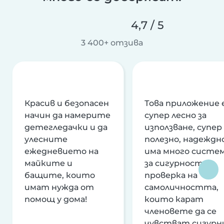
4,7 / 5
3 400+ отзива
Красив и безопасен
Това приложение 
начин да намерите
супер лесно за
детегледачки и да
използване, супер
улесните
полезно, надеждно
ежедневието на
има много систе
майките и
за сигурност и
бащите, които
проверка на
имат нужда от
самоличността,
помощ у дома!
които карат
членовете да се
чувстват сигурн