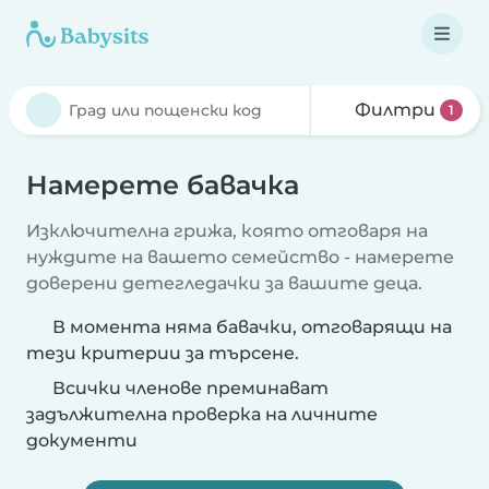
Филтри
1
Намерете бавачка
Изключителна грижа, която отговаря на
нуждите на вашето семейство - намерете
доверени детегледачки за вашите деца.
В момента няма бавачки, отговарящи на
тези критерии за търсене.
Всички членове преминават
задължителна проверка на личните
документи