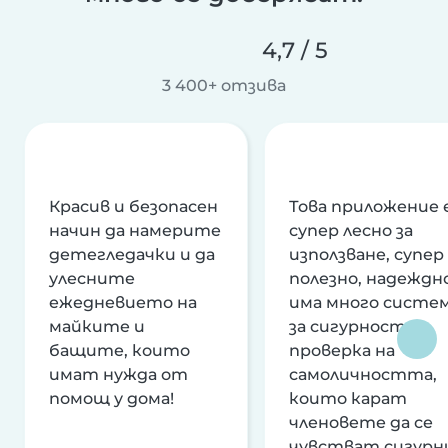
4,7 / 5
3 400+ отзива
Красив и безопасен
Това приложение 
начин да намерите
супер лесно за
детегледачки и да
използване, супер
улесните
полезно, надеждно
ежедневието на
има много систе
майките и
за сигурност и
бащите, които
проверка на
имат нужда от
самоличността,
помощ у дома!
които карат
членовете да се
чувстват сигурн