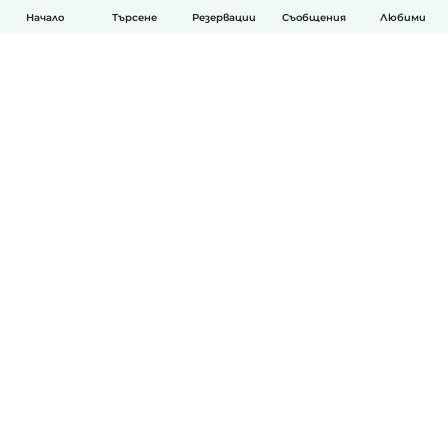
Начало
Търсене
Резервации
Съобщения
Любими
Български
Как работи
Помощ
Условия и поверителност
Ценообразуване
Фирмени данни
Детегледачки за работа
стандарти на Общността