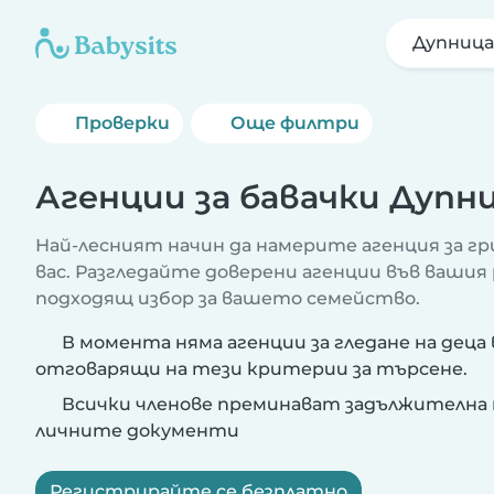
Дупница
Проверки
Още филтри
Агенции за бавачки Дупн
Най-лесният начин да намерите агенция за гри
вас. Разгледайте доверени агенции във вашия
подходящ избор за вашето семейство.
В момента няма агенции за гледане на деца 
отговарящи на тези критерии за търсене.
Всички членове преминават задължителна 
личните документи
Регистрирайте се безплатно