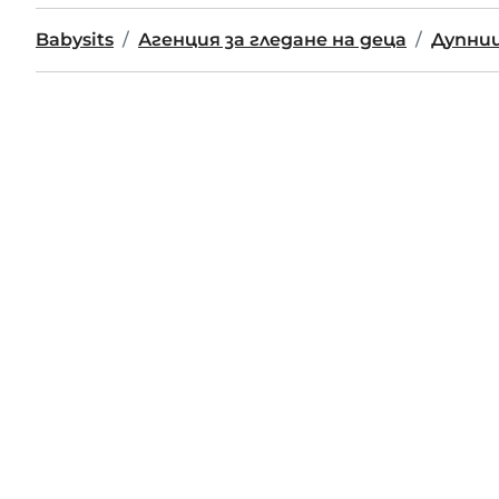
Babysits
Агенция за гледане на деца
Дупни