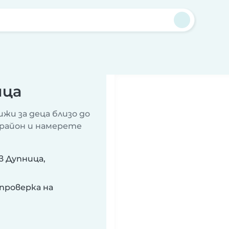
ица
жи за деца близо до
 район и намерете
в Дупница,
проверка на