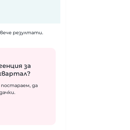
вече резултати.
генция за
 квартал?
 постараем, да
дачки.