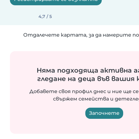
4,7 / 5
Отдалечете картата, за да намерите по
Няма подходяща активна а
гледане на деца във вашия
Добавете своя профил днес и ние ще се
свържем семейства и детегле
Започнете