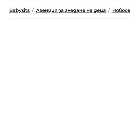
Babysits
Агенция за гледане на деца
Новосе