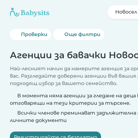
Новосел
Проверки
Още филтри
Агенции за бавачки Ново
Най-лесният начин да намерите агенция за гри
вас. Разгледайте доверени агенции във вашия
подходящ избор за вашето семейство.
В момента няма агенции за гледане на деца 
отговарящи на тези критерии за търсене.
Всички членове преминават задължителна 
личните документи
Регистрирайте се безплатно