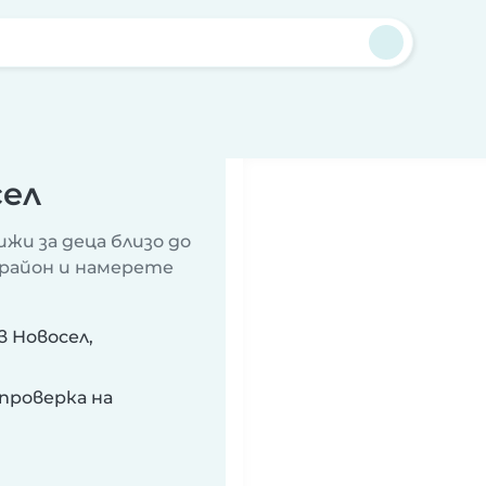
сел
жи за деца близо до
 район и намерете
в Новосел,
проверка на