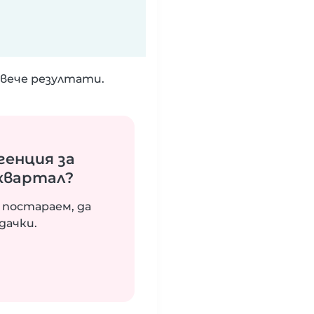
вече резултати.
генция за
 квартал?
 постараем, да
дачки.