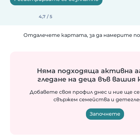
4,7 / 5
Отдалечете картата, за да намерите по
Няма подходяща активна а
гледане на деца във вашия
Добавете своя профил днес и ние ще се
свържем семейства и детегле
Започнете