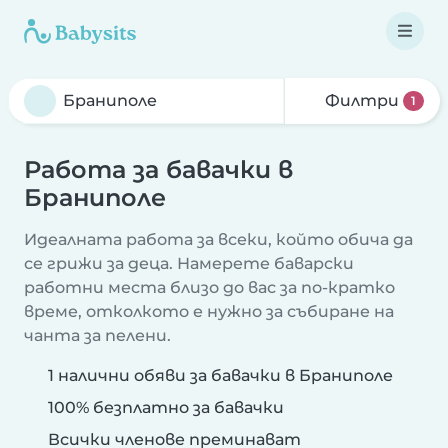
Филтри
1
Работа за бавачки в
Браниполе
Идеалната работа за всеки, който обича да
се грижи за деца. Намерете баварски
работни места близо до вас за по-кратко
време, отколкото е нужно за събиране на
чанта за пелени.
1 налични обяви за бавачки в Браниполе
100% безплатно за бавачки
Всички членове преминават