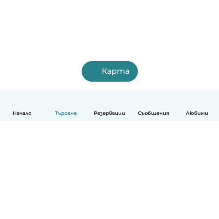
Карта
Начало
Търсене
Резервации
Съобщения
Любими
Български
Как работи
Помощ
Условия и поверителност
Ценообразуване
Фирмени данни