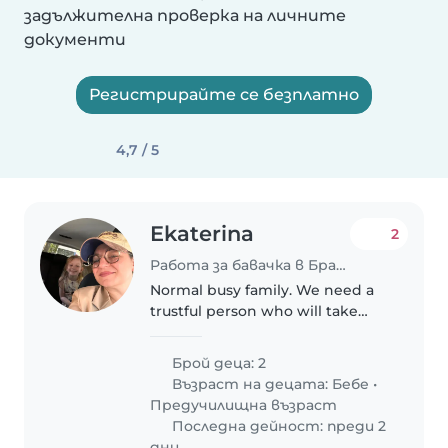
задължителна проверка на личните
документи
Регистрирайте се безплатно
4,7 / 5
Ekaterina
2
Работа за бавачка в Браниполе
Normal busy family. We need a
trustful person who will take
care of our baby boy
Брой деца: 2
Възраст на децата:
Бебе
•
Предучилищна възраст
Последна дейност: преди 2
дни