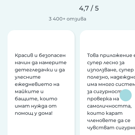
4,7 / 5
3 400+ отзива
Красив и безопасен
Това приложение 
начин да намерите
супер лесно за
детегледачки и да
използване, супер
улесните
полезно, надеждно
ежедневието на
има много систе
майките и
за сигурност и
бащите, които
проверка на
имат нужда от
самоличността,
помощ у дома!
които карат
членовете да се
чувстват сигурн