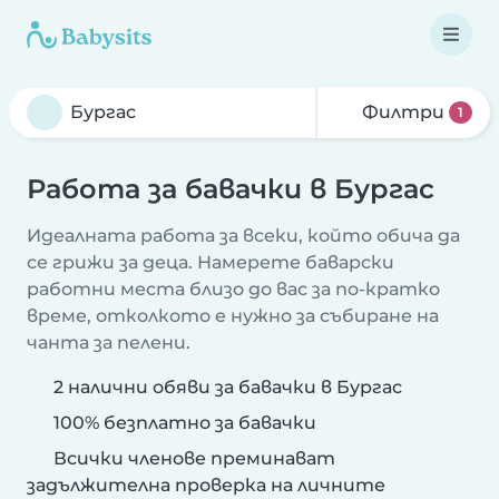
Филтри
1
Работа за бавачки в Бургас
Идеалната работа за всеки, който обича да
се грижи за деца. Намерете баварски
работни места близо до вас за по-кратко
време, отколкото е нужно за събиране на
чанта за пелени.
2 налични обяви за бавачки в Бургас
100% безплатно за бавачки
Всички членове преминават
задължителна проверка на личните