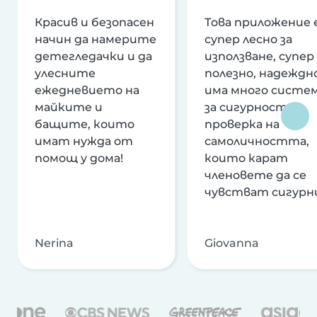
Красив и безопасен
Това приложение 
начин да намерите
супер лесно за
детегледачки и да
използване, супер
улесните
полезно, надеждно
ежедневието на
има много систе
майките и
за сигурност и
бащите, които
проверка на
имат нужда от
самоличността,
помощ у дома!
които карат
членовете да се
чувстват сигурн
Nerina
Giovanna