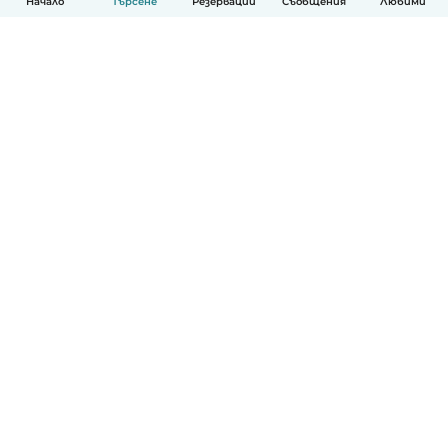
Начало
Търсене
Резервации
Съобщения
Любими
Български
Как работи
Помощ
Условия и поверителност
Ценообразуване
Фирмени данни
Детегледачки за работа
стандарти на Общността
© Babysits B.V.