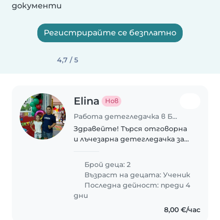
документи
Регистрирайте се безплатно
4,7 / 5
Elina
Нов
Работа детегледачка в Бургас
Здравейте! Търся отговорна
и лъчезарна детегледачка за
двете ми деца – момиченце на
8 г. и момче на почти 10 г.
Брой деца: 2
Децата са изключително
Възраст на децата:
Ученик
спокойни, добри и разбрани.
Последна дейност: преди 4
Нямат специални нужди..
дни
8,00 €/час