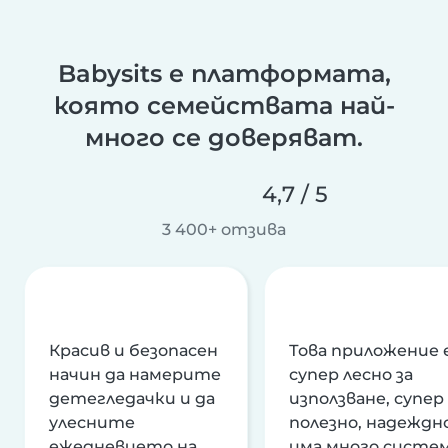
Babysits е платформата,
която семействата най-
много се доверяват.
4,7 / 5
3 400+ отзива
Красив и безопасен
Това приложение 
начин да намерите
супер лесно за
детегледачки и да
използване, супер
улесните
полезно, надеждно
ежедневието на
има много систе