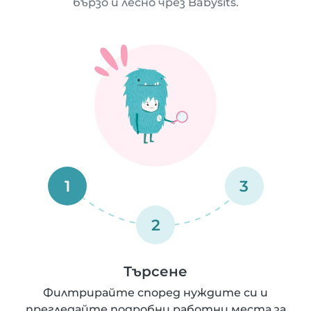
бързо и лесно чрез Babysits.
1
3
2
Търсене
Филтрирайте според нуждите си и
прегледайте подробни работни места за