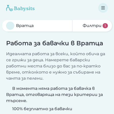
Филтри
1
Работа за бавачки в Вратца
Идеалната работа за всеки, който обича да
се грижи за деца. Намерете баварски
работни места близо до вас за по-кратко
време, отколкото е нужно за събиране на
чанта за пелени.
В момента няма работа за бавачка в
Вратца, отговаряща на тези критерии за
търсене.
100% безплатно за бавачки