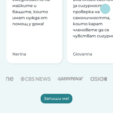
майките и
за сигурност и
бащите, които
проверка на
имат нужда от
самоличността,
помощ у дома!
които карат
членовете да се
чувстват сигурн
Nerina
Giovanna
Запиши ме!