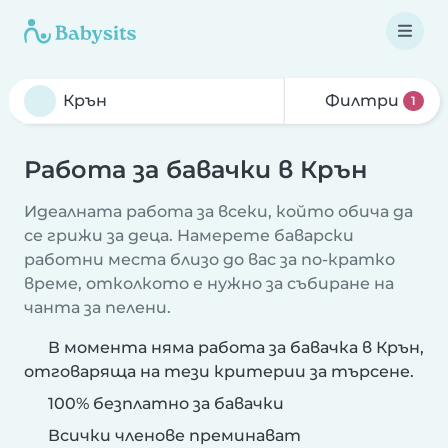
Филтри
1
Работа за бавачки в Крън
Идеалната работа за всеки, който обича да
се грижи за деца. Намерете баварски
работни места близо до вас за по-кратко
време, отколкото е нужно за събиране на
чанта за пелени.
В момента няма работа за бавачка в Крън,
отговаряща на тези критерии за търсене.
100% безплатно за бавачки
Всички членове преминават