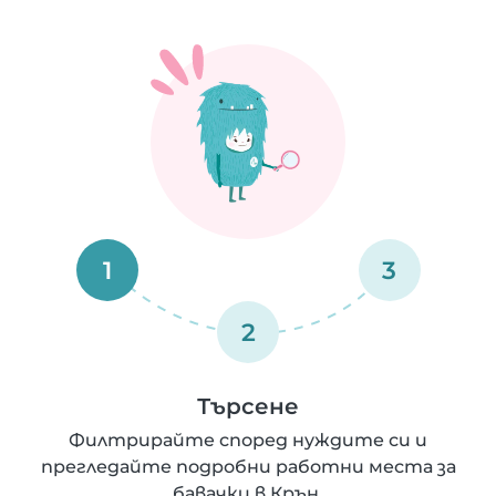
1
3
2
Търсене
Филтрирайте според нуждите си и
прегледайте подробни работни места за
бавачки в Крън.