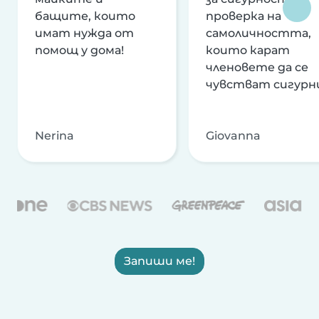
бащите, които
проверка на
имат нужда от
самоличността,
помощ у дома!
които карат
членовете да се
чувстват сигурн
Nerina
Giovanna
Запиши ме!