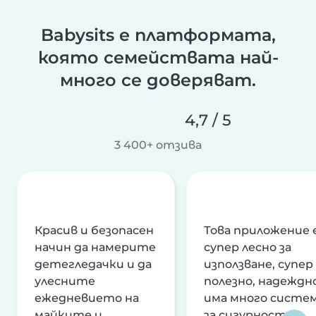
Babysits е платформата,
която семействата най-
много се доверяват.
4,7 / 5
3 400+ отзива
Красив и безопасен
Това приложение 
начин да намерите
супер лесно за
детегледачки и да
използване, супер
улесните
полезно, надеждно
ежедневието на
има много систе
майките и
за сигурност и