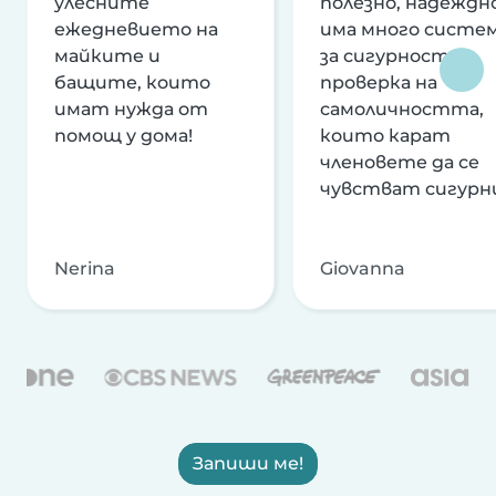
улесните
полезно, надеждно
ежедневието на
има много систе
майките и
за сигурност и
бащите, които
проверка на
имат нужда от
самоличността,
помощ у дома!
които карат
членовете да се
чувстват сигурн
Nerina
Giovanna
Запиши ме!