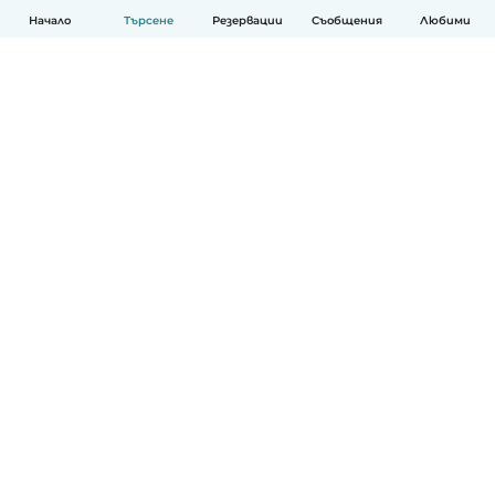
Начало
Търсене
Резервации
Съобщения
Любими
Български
Как работи
Помощ
Условия и поверителност
Ценообразуване
Фирмени данни
Детегледачки за работа
стандарти на Общността
© Babysits B.V.