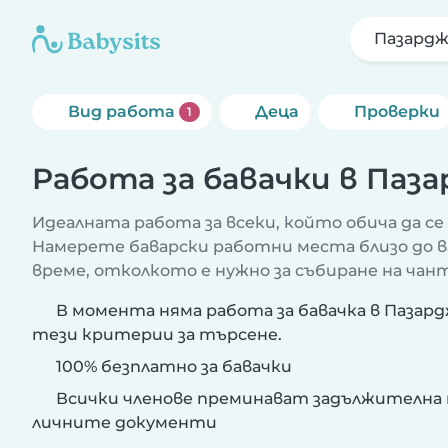
Пазард
Вид работа
Деца
Проверки
1
Работа за бавачки в Паз
Идеалната работа за всеки, който обича да се 
Намерете баварски работни места близо до в
време, отколкото е нужно за събиране на чант
В момента няма работа за бавачка в Пазар
тези критерии за търсене.
100% безплатно за бавачки
Всички членове преминават задължителна 
личните документи