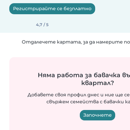
Регистрирайте се безплатно
4,7 / 5
Отдалечете картата, за да намерите по
Няма работа за бавачка в
квартал?
Добавете своя профил днес и ние ще се
свържем семейства с бавачки ка
Започнете