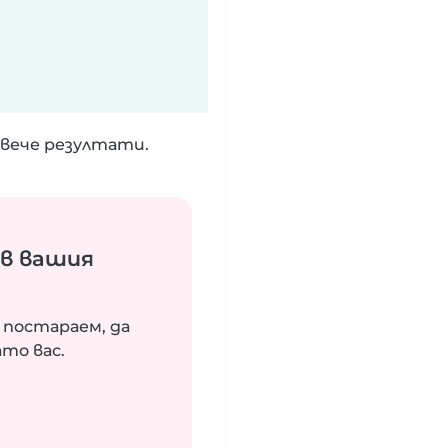
вече резултати.
ъв вашия
 постараем, да
то вас.