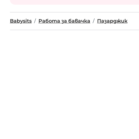
Babysits
Работа за бавачка
Пазарджик