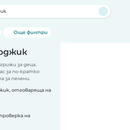
жик
Още филтри
арджик
грижи за деца.
ас за по-кратко
а за пелени.
джик, отговаряща на
проверка на