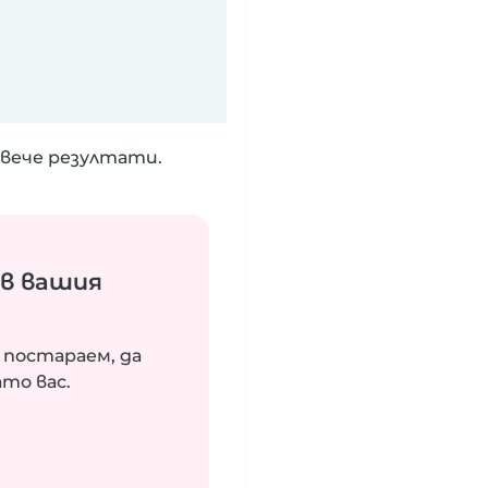
вече резултати.
ъв вашия
 постараем, да
то вас.