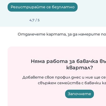
Регистрирайте се безплатно
4,7 / 5
Отдалечете картата, за да намерите по
Няма работа за бавачка в
квартал?
Добавете своя профил днес и ние ще се
свържем семейства с бавачки ка
Започнете