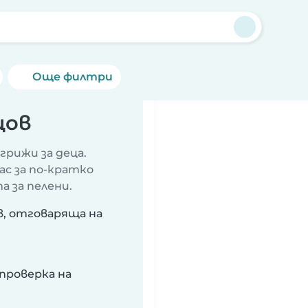
Още филтри
щов
грижи за деца.
ас за по-кратко
а за пелени.
в, отговаряща на
проверка на