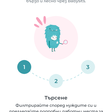
бързо и лесно чрез Babysits.
1
3
2
Търсене
Филтрирайте според нуждите си и
прегледайте подробни работни места за