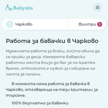
Филтри
1
Работа за бавачки в Чарково
Идеалната работа за всеки, който обича да
се грижи за деца. Намерете баварски
работни места близо до вас за по-кратко
време, отколкото е нужно за събиране на
чанта за пелени.
В момента няма работа за бавачка в
Чарково, отговаряща на тези критерии за
търсене.
100% безплатно за бавачки