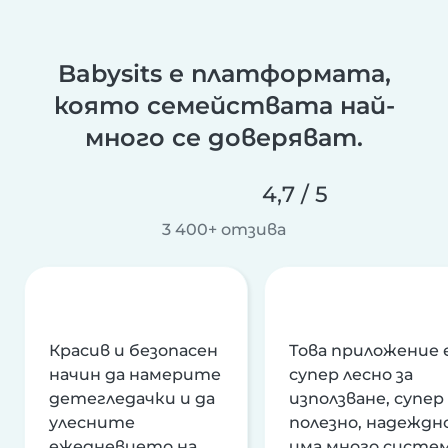
Babysits е платформата,
която семействата най-
много се доверяват.
4,7 / 5
3 400+ отзива
Красив и безопасен
Това приложение 
начин да намерите
супер лесно за
детегледачки и да
използване, супер
улесните
полезно, надеждно
ежедневието на
има много систе