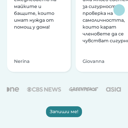
майките и
за сигурност и
бащите, които
проверка на
имат нужда от
самоличността,
помощ у дома!
които карат
членовете да се
чувстват сигурн
Nerina
Giovanna
Запиши ме!