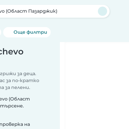
vo (Област Пазарджик)
Още филтри
chevo
грижи за деца.
ас за по-кратко
а за пелени.
evo (Област
 търсене.
проверка на