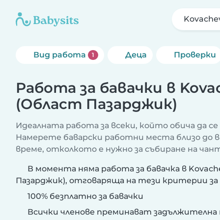
Kovache
Вид работа
Деца
Проверки
1
Работа за бавачки в Kova
(Област Пазарджик)
Идеалната работа за всеки, който обича да се 
Намерете баварски работни места близо до в
време, отколкото е нужно за събиране на чант
В момента няма работа за бавачка в Kovach
Пазарджик), отговаряща на тези критерии за
100% безплатно за бавачки
Всички членове преминават задължителна 