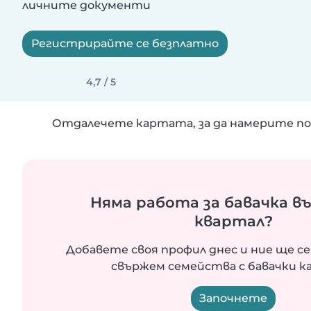
личните документи
Регистрирайте се безплатно
4,7 / 5
Отдалечете картата, за да намерите по
Няма работа за бавачка в
квартал?
Добавете своя профил днес и ние ще се
свържем семейства с бавачки ка
Започнете