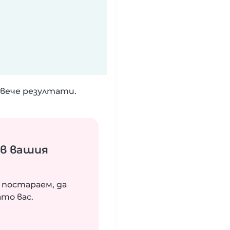
вече резултати.
ъв вашия
 постараем, да
то вас.