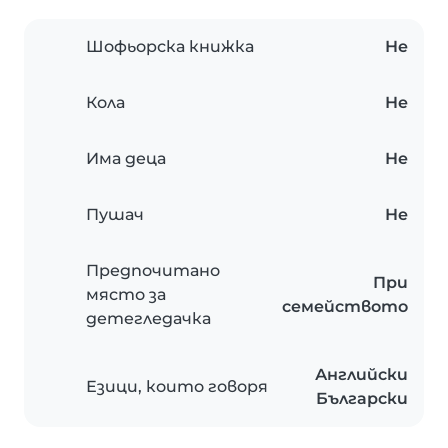
Шофьорска книжка
Не
Кола
Не
Има деца
Не
Пушач
Не
Предпочитано
При
място за
семейството
детегледачка
Английски
Езици, които говоря
Български