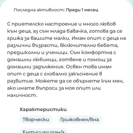
Последна активност:
Преди 1 месец
С приятелско настроение и много любов 
към деца, аз съм млада бавачка, готова да се 
грижа за вашите малки. Имам опит с деца на 
различни възрасти, включително бебета, 
предшколни и ученици. Съм комфортна с 
домашни любимци, готвене и помощ за 
домашни задължения. Освен това имам 
опит с деца с глобално закъснение в 
развитие. Можете да се обърнете към мен, 
ако имате въпроси за моя опит или 
наличност.
Характеристики
Творчески
Грижовнен/вна
Ентусиазиран/а