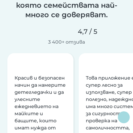
която семействата най-
много се доверяват.
4,7 / 5
3 400+ отзива
Красив и безопасен
Това приложение 
начин да намерите
супер лесно за
детегледачки и да
използване, супер
улесните
полезно, надеждно
ежедневието на
има много систе
майките и
за сигурност и
бащите, които
проверка на
имат нужда от
самоличността,