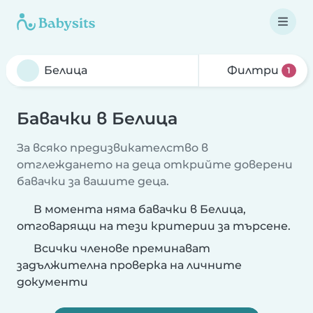
Филтри
1
Бавачки в Белица
За всяко предизвикателство в
отглеждането на деца открийте доверени
бавачки за вашите деца.
В момента няма бавачки в Белица,
отговарящи на тези критерии за търсене.
Всички членове преминават
задължителна проверка на личните
документи