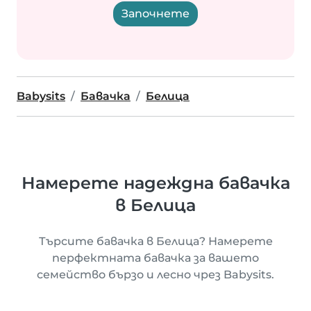
Започнете
Babysits
Бавачка
Белица
Намерете надеждна бавачка
в Белица
Търсите бавачка в Белица? Намерете
перфектната бавачка за вашето
семейство бързо и лесно чрез Babysits.