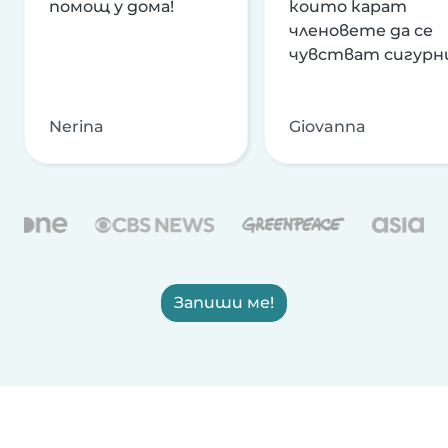
помощ у дома!
които карат
членовете да се
чувстват сигурн
Nerina
Giovanna
Запиши ме!