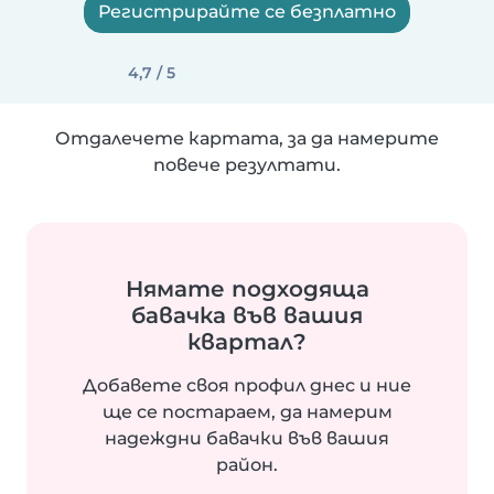
Регистрирайте се безплатно
4,7 / 5
Отдалечете картата, за да намерите
повече резултати.
Нямате подходяща
бавачка във вашия
квартал?
Добавете своя профил днес и ние
ще се постараем, да намерим
надеждни бавачки във вашия
район.