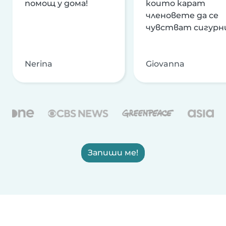
помощ у дома!
които карат
членовете да се
чувстват сигурн
Nerina
Giovanna
Запиши ме!