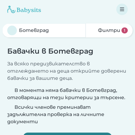
Филтри
1
Бавачки в Ботевград
За всяко предизвикателство в
отглеждането на деца открийте доверени
бавачки за вашите деца.
В момента няма бавачки в Ботевград,
отговарящи на тези критерии за търсене.
Всички членове преминават
задължителна проверка на личните
документи