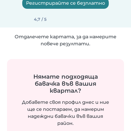
Регистрирайте се безплатно
4,7 / 5
Отдалечете картата, за да намерите
повече резултати.
Нямате подходяща
бавачка във вашия
квартал?
Добавете своя профил днес и ние
ще се постараем, да намерим
надеждни бавачки във вашия
район.