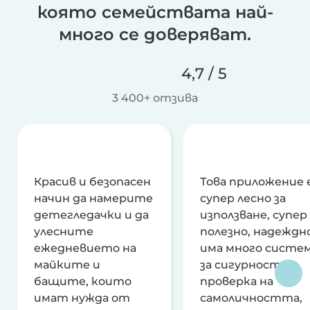
която семействата най-
много се доверяват.
4,7 / 5
3 400+ отзива
Красив и безопасен
Това приложение 
начин да намерите
супер лесно за
детегледачки и да
използване, супер
улесните
полезно, надеждно
ежедневието на
има много систе
майките и
за сигурност и
бащите, които
проверка на
имат нужда от
самоличността,