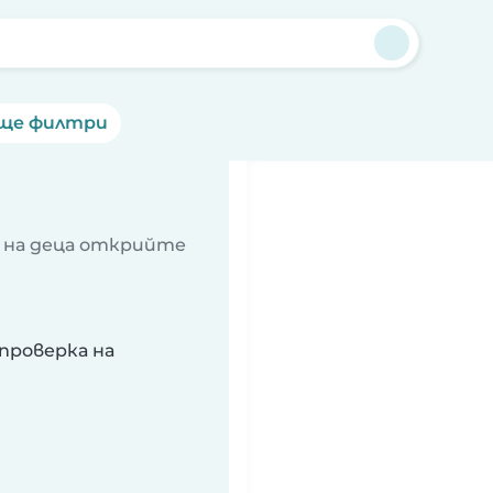
ще филтри
 на деца открийте
проверка на