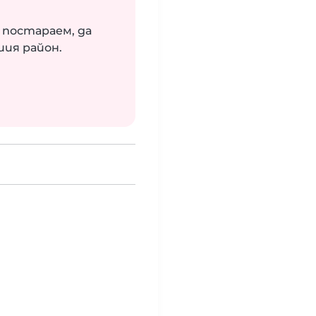
 постараем, да
шия район.