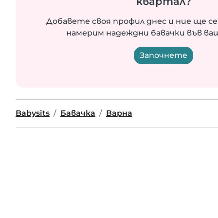
квартал?
Добавете своя профил днес и ние ще се
намерим надеждни бавачки във ва
Започнете
Babysits
Бавачка
Варна