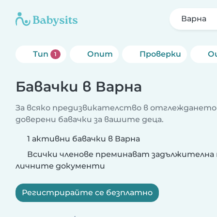
Варна
Тип
Опит
Проверки
О
1
Бавачки в Варна
За всяко предизвикателство в отглеждането
доверени бавачки за вашите деца.
1 активни бавачки в Варна
Всички членове преминават задължителна 
личните документи
Регистрирайте се безплатно