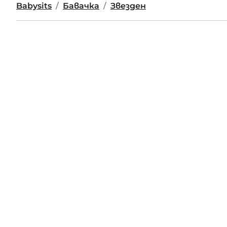
Babysits
Бавачка
Звезден