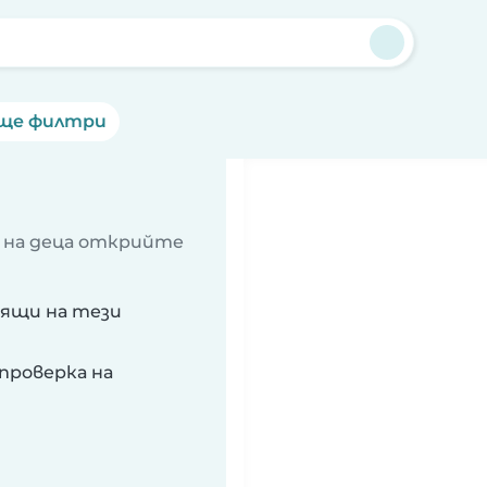
ще филтри
 на деца открийте
рящи на тези
проверка на