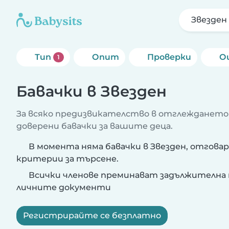
Звезден
Тип
Опит
Проверки
О
1
Бавачки в Звезден
За всяко предизвикателство в отглеждането
доверени бавачки за вашите деца.
В момента няма бавачки в Звезден, отгова
критерии за търсене.
Всички членове преминават задължителна 
личните документи
Регистрирайте се безплатно