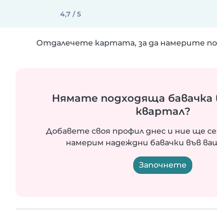
4,7 / 5
Отдалечете картата, за да намерите по
Нямате подходяща бавачка 
квартал?
Добавете своя профил днес и ние ще се
намерим надеждни бавачки във ва
Започнете