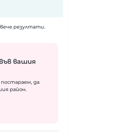
вече резултати.
във вашия
 постараем, да
шия район.