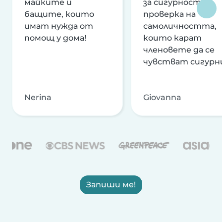
майките и
за сигурност и
бащите, които
проверка на
имат нужда от
самоличността,
помощ у дома!
които карат
членовете да се
чувстват сигурн
Nerina
Giovanna
Запиши ме!