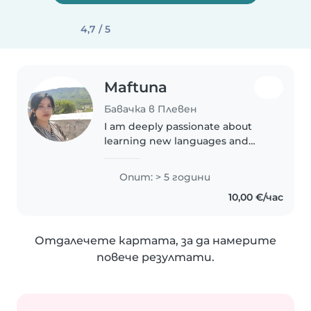
4,7 / 5
Maftuna
Бавачка в Плевен
I am deeply passionate about
learning new languages and
exploring different cultures. I
absolutely love children, as their
Опит: > 5 години
world is full of innocence and
10,00 €/час
joy. Additionally, I find..
Отдалечете картата, за да намерите
повече резултати.