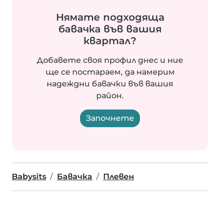
Нямате подходяща
бавачка във вашия
квартал?
Добавете своя профил днес и ние
ще се постараем, да намерим
надеждни бавачки във вашия
район.
Започнете
Babysits
Бавачка
Плевен