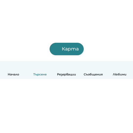
Карта
Начало
Търсене
Резервации
Съобщения
Любими
Български
Как работи
Помощ
Условия и поверителност