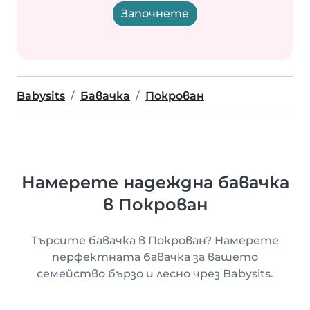
Започнете
Babysits
Бавачка
Покрован
Намерете надеждна бавачка
в Покрован
Търсите бавачка в Покрован? Намерете
перфектната бавачка за вашето
семейство бързо и лесно чрез Babysits.