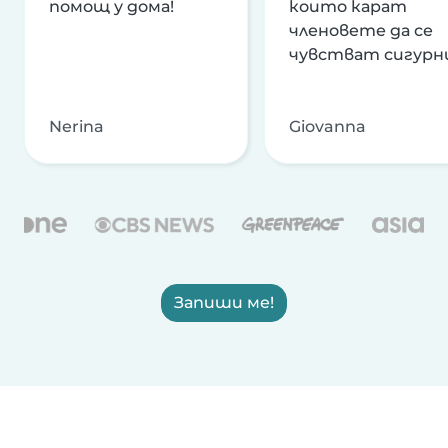
помощ у дома!
които карат
членовете да се
чувстват сигурн
Nerina
Giovanna
Запиши ме!