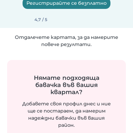
Регистрирайте се безплатно
4,7 / 5
Отдалечете картата, за да намерите
повече резултати.
Нямате подходяща
бавачка във вашия
квартал?
Добавете своя профил днес и ние
ще се постараем, да намерим
надеждни бавачки във вашия
район.