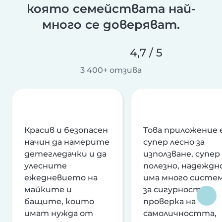
която семействата най-
много се доверяват.
4,7 / 5
3 400+ отзива
Красив и безопасен
Това приложение 
начин да намерите
супер лесно за
детегледачки и да
използване, супер
улесните
полезно, надеждно
ежедневието на
има много систе
майките и
за сигурност и
бащите, които
проверка на
имат нужда от
самоличността,