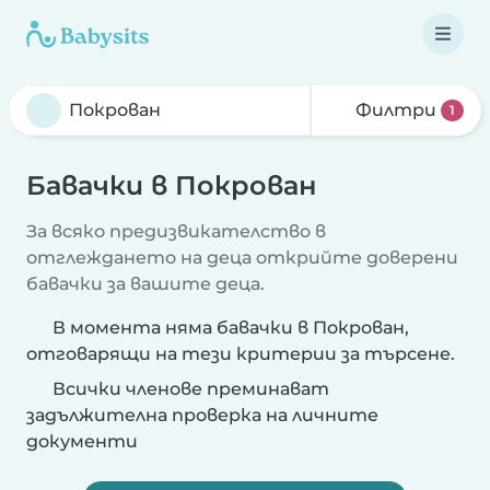
Филтри
1
Бавачки в Покрован
За всяко предизвикателство в
отглеждането на деца открийте доверени
бавачки за вашите деца.
В момента няма бавачки в Покрован,
отговарящи на тези критерии за търсене.
Всички членове преминават
задължителна проверка на личните
документи