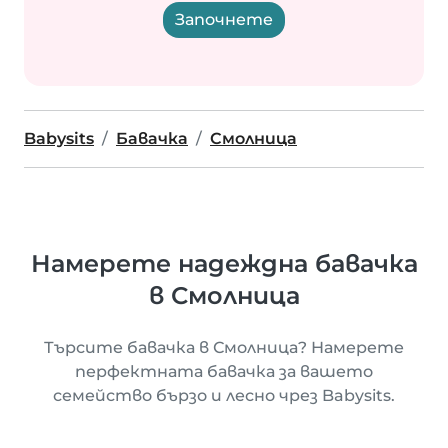
Започнете
Babysits
Бавачка
Смолница
Намерете надеждна бавачка
в Смолница
Търсите бавачка в Смолница? Намерете
перфектната бавачка за вашето
семейство бързо и лесно чрез Babysits.