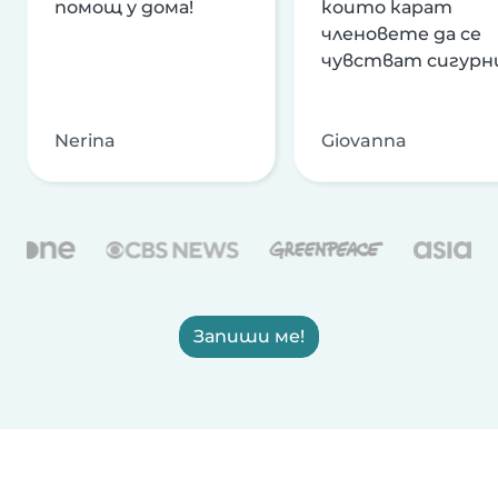
помощ у дома!
които карат
членовете да се
чувстват сигурн
Nerina
Giovanna
Запиши ме!