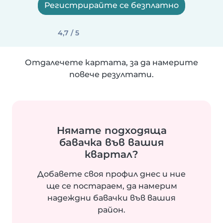
Регистрирайте се безплатно
4,7 / 5
Отдалечете картата, за да намерите
повече резултати.
Нямате подходяща
бавачка във вашия
квартал?
Добавете своя профил днес и ние
ще се постараем, да намерим
надеждни бавачки във вашия
район.