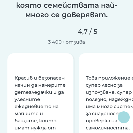
която семействата най-
много се доверяват.
4,7 / 5
3 400+ отзива
Красив и безопасен
Това приложение 
начин да намерите
супер лесно за
детегледачки и да
използване, супер
улесните
полезно, надеждно
ежедневието на
има много систе
майките и
за сигурност и
бащите, които
проверка на
имат нужда от
самоличността,