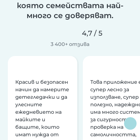
която семействата най-
много се доверяват.
4,7 / 5
3 400+ отзива
Красив и безопасен
Това приложение 
начин да намерите
супер лесно за
детегледачки и да
използване, супер
улесните
полезно, надеждно
ежедневието на
има много систе
майките и
за сигурност и
бащите, които
проверка на
имат нужда от
самоличността,