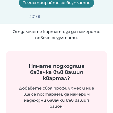
Регистрирайте се безплатно
4,7 / 5
Отдалечете картата, за да намерите
повече резултати.
Нямате подходяща
бавачка във вашия
квартал?
Добавете своя профил днес и ние
ще се постараем, да намерим
надеждни бавачки във вашия
район.