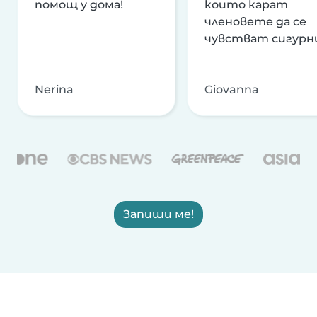
помощ у дома!
които карат
членовете да се
чувстват сигурн
Nerina
Giovanna
Запиши ме!