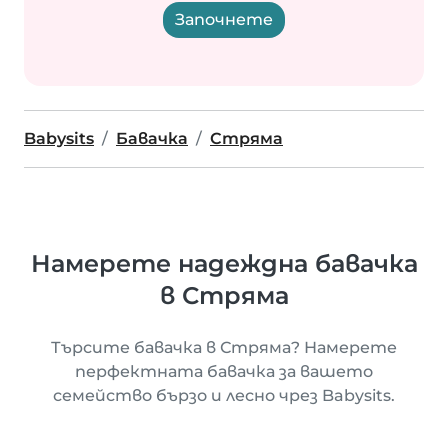
Започнете
Babysits
Бавачка
Стряма
Намерете надеждна бавачка
в Стряма
Търсите бавачка в Стряма? Намерете
перфектната бавачка за вашето
семейство бързо и лесно чрез Babysits.