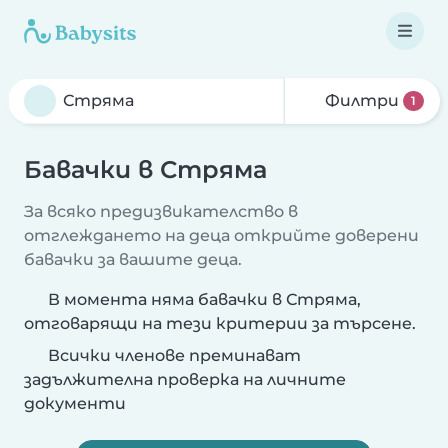
Филтри
1
Бавачки в Стряма
За всяко предизвикателство в
отглеждането на деца открийте доверени
бавачки за вашите деца.
В момента няма бавачки в Стряма,
отговарящи на тези критерии за търсене.
Всички членове преминават
задължителна проверка на личните
документи