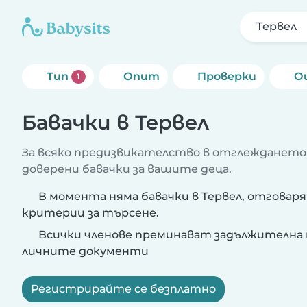
Тервел
Тип
Опит
Проверки
О
1
Бавачки в Тервел
За всяко предизвикателство в отглеждането
доверени бавачки за вашите деца.
В момента няма бавачки в Тервел, отговар
критерии за търсене.
Всички членове преминават задължителна 
личните документи
Регистрирайте се безплатно