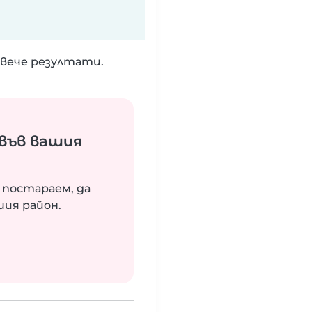
вече резултати.
във вашия
 постараем, да
шия район.