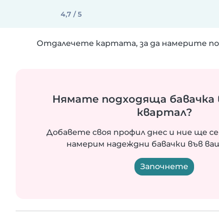
4,7 / 5
Отдалечете картата, за да намерите по
Нямате подходяща бавачка 
квартал?
Добавете своя профил днес и ние ще се
намерим надеждни бавачки във ва
Започнете