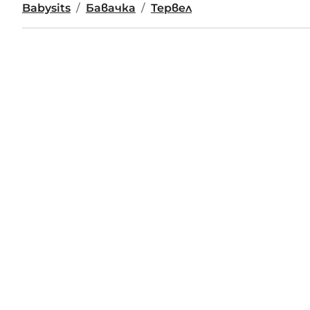
Babysits
Бавачка
Тервел