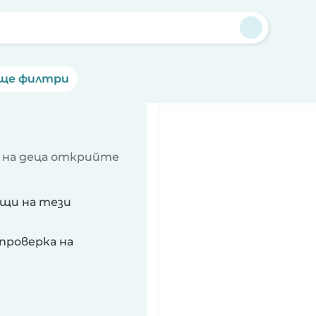
ще филтри
 на деца открийте
ящи на тези
проверка на