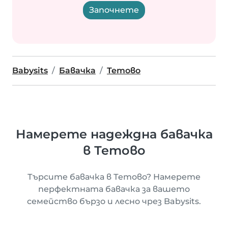
Започнете
Babysits
Бавачка
Тетово
Намерете надеждна бавачка
в Тетово
Търсите бавачка в Тетово? Намерете
перфектната бавачка за вашето
семейство бързо и лесно чрез Babysits.