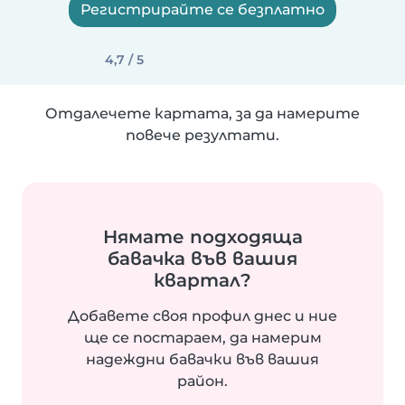
Регистрирайте се безплатно
4,7 / 5
Отдалечете картата, за да намерите
повече резултати.
Нямате подходяща
бавачка във вашия
квартал?
Добавете своя профил днес и ние
ще се постараем, да намерим
надеждни бавачки във вашия
район.