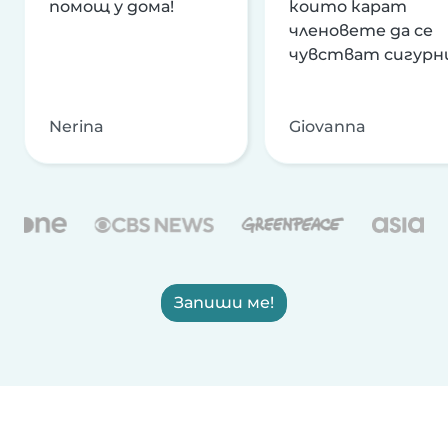
помощ у дома!
които карат
членовете да се
чувстват сигурн
Nerina
Giovanna
Запиши ме!