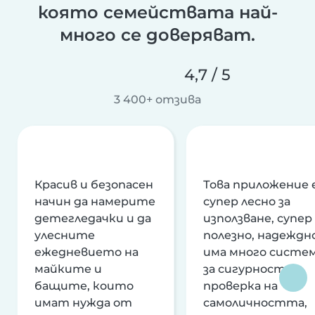
която семействата най-
много се доверяват.
4,7 / 5
3 400+ отзива
Красив и безопасен
Това приложение 
начин да намерите
супер лесно за
детегледачки и да
използване, супер
улесните
полезно, надеждно
ежедневието на
има много систе
майките и
за сигурност и
бащите, които
проверка на
имат нужда от
самоличността,