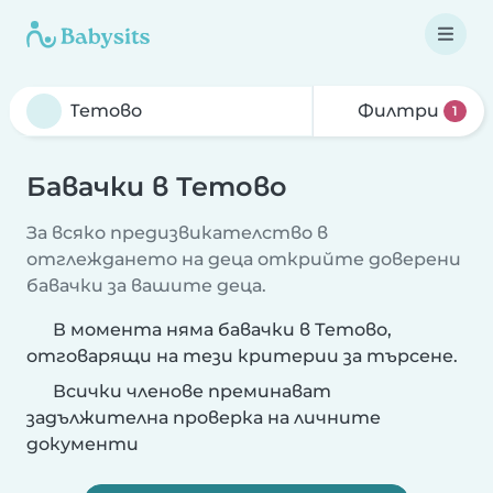
Филтри
1
Бавачки в Тетово
За всяко предизвикателство в
отглеждането на деца открийте доверени
бавачки за вашите деца.
В момента няма бавачки в Тетово,
отговарящи на тези критерии за търсене.
Всички членове преминават
задължителна проверка на личните
документи