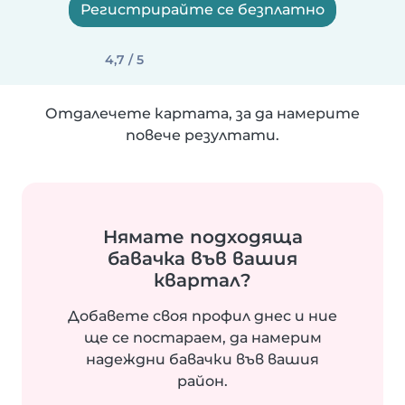
Регистрирайте се безплатно
4,7 / 5
Отдалечете картата, за да намерите
повече резултати.
Нямате подходяща
бавачка във вашия
квартал?
Добавете своя профил днес и ние
ще се постараем, да намерим
надеждни бавачки във вашия
район.