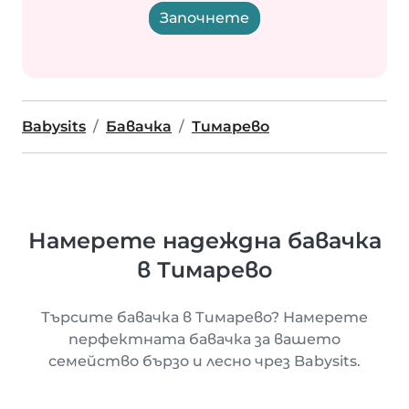
Започнете
Babysits
Бавачка
Тимарево
Намерете надеждна бавачка
в Тимарево
Търсите бавачка в Тимарево? Намерете
перфектната бавачка за вашето
семейство бързо и лесно чрез Babysits.