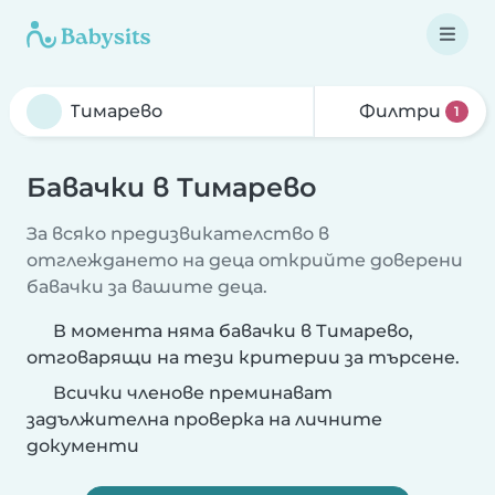
Филтри
1
Бавачки в Тимарево
За всяко предизвикателство в
отглеждането на деца открийте доверени
бавачки за вашите деца.
В момента няма бавачки в Тимарево,
отговарящи на тези критерии за търсене.
Всички членове преминават
задължителна проверка на личните
документи