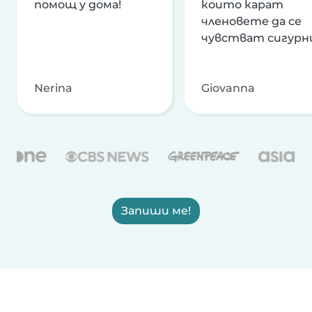
помощ у дома!
които карат
членовете да се
чувстват сигурн
Nerina
Giovanna
Запиши ме!