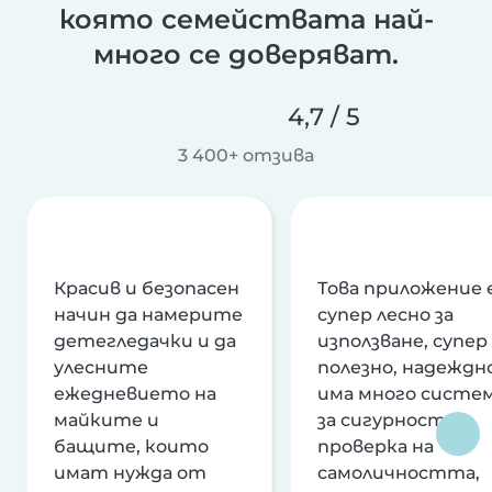
която семействата най-
много се доверяват.
4,7 / 5
3 400+ отзива
Красив и безопасен
Това приложение 
начин да намерите
супер лесно за
детегледачки и да
използване, супер
улесните
полезно, надеждно
ежедневието на
има много систе
майките и
за сигурност и
бащите, които
проверка на
имат нужда от
самоличността,