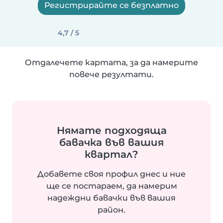
Регистрирайте се безплатно
4,7 / 5
Отдалечете картата, за да намерите
повече резултати.
Нямате подходяща
бавачка във вашия
квартал?
Добавете своя профил днес и ние
ще се постараем, да намерим
надеждни бавачки във вашия
район.