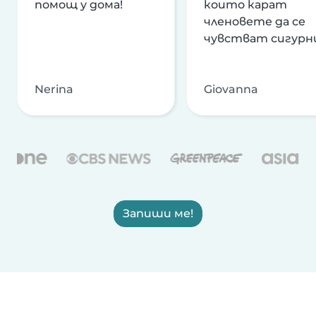
помощ у дома!
които карат
членовете да се
чувстват сигурн
Nerina
Giovanna
Запиши ме!