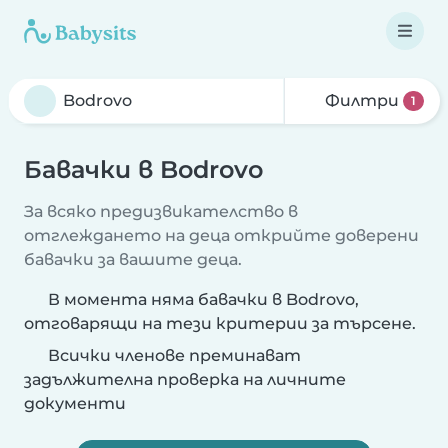
Филтри
1
Бавачки в Bodrovo
За всяко предизвикателство в
отглеждането на деца открийте доверени
бавачки за вашите деца.
В момента няма бавачки в Bodrovo,
отговарящи на тези критерии за търсене.
Всички членове преминават
задължителна проверка на личните
документи