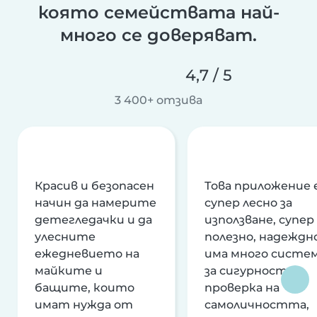
която семействата най-
много се доверяват.
4,7 / 5
3 400+ отзива
Красив и безопасен
Това приложение 
начин да намерите
супер лесно за
детегледачки и да
използване, супер
улесните
полезно, надеждно
ежедневието на
има много систе
майките и
за сигурност и
бащите, които
проверка на
имат нужда от
самоличността,