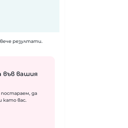
вече резултати.
 във вашия
 постараем, да
 като вас.