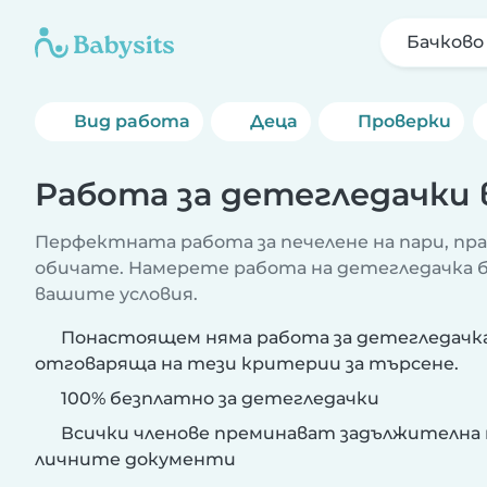
Бачково
Вид работа
Деца
Проверки
Работа за детегледачки 
Перфектната работа за печелене на пари, пр
обичате. Намерете работа на детегледачка бл
вашите условия.
Понастоящем няма работа за детегледачка 
отговаряща на тези критерии за търсене.
100% безплатно за детегледачки
Всички членове преминават задължителна 
личните документи