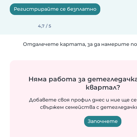
Регистрирайте се безплатно
4,7 / 5
Отдалечете картата, за да намерите по
Няма работа за детегледачка
квартал?
Добавете своя профил днес и ние ще се
свържем семейства с детегледачки
Започнете