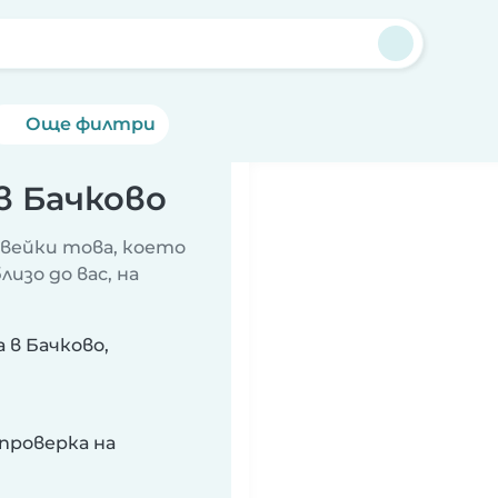
Още филтри
в Бачково
авейки това, което
изо до вас, на
в Бачково,
проверка на