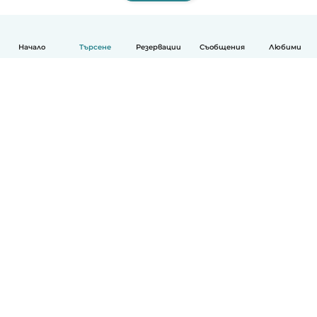
Начало
Търсене
Резервации
Съобщения
Любими
Български
Как работи
Помощ
Условия и поверителност
Ценообразуване
Фирмени данни
Детегледачки за работа
стандарти на Общността