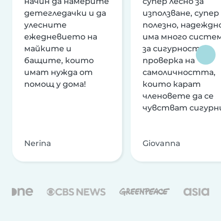
начин да намерите
супер лесно за
детегледачки и да
използване, супер
улесните
полезно, надеждно
ежедневието на
има много систе
майките и
за сигурност и
бащите, които
проверка на
имат нужда от
самоличността,
помощ у дома!
които карат
членовете да се
чувстват сигурн
Nerina
Giovanna