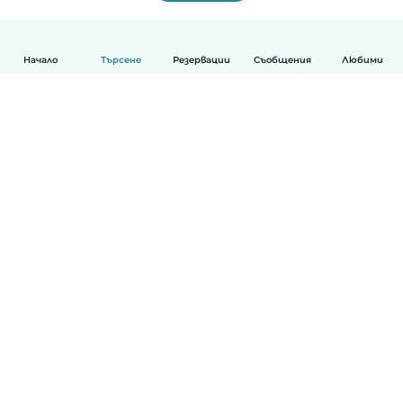
Начало
Търсене
Резервации
Съобщения
Любими
Български
Как работи
Помощ
Условия и поверителност
Ценообразуване
Фирмени данни
Детегледачки за работа
стандарти на Общността