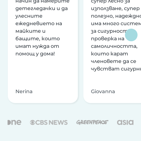
начин да намерите
супер лесно за
детегледачки и да
използване, супер
улесните
полезно, надеждно
ежедневието на
има много систе
майките и
за сигурност и
бащите, които
проверка на
имат нужда от
самоличността,
помощ у дома!
които карат
членовете да се
чувстват сигурн
Nerina
Giovanna