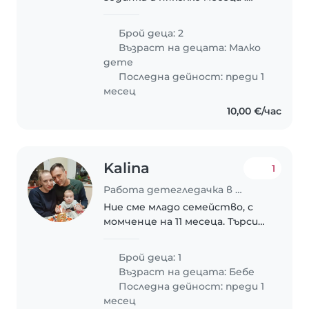
Понякога не успявам да се
грижа за тях , за това искам
Брой деца: 2
помощ . Търся детегледачка
Възраст на децата:
Малко
да ме отменя в дните ,
дете
когато баща им трябва..
Последна дейност: преди 1
месец
10,00 €/час
Kalina
1
Работа детегледачка в Варна
Ние сме младо семейство, с
момченце на 11 месеца. Търсим
детегледачка за началото на
2026 година
Брой деца: 1
Възраст на децата:
Бебе
Последна дейност: преди 1
месец