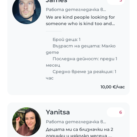
3
Работа детегледачка в Варна
We are kind people looking for
someone who is kind too and
enjoys time with our little girl
Брой деца: 1
Възраст на децата:
Малко
дете
Последна дейност: преди 1
месец
Средно време за реакция: 1
час
10,00 €/час
Yanitsa
6
Работа детегледачка в Варна
Децата ми са близначки на 2
годинки и няколко месеца .