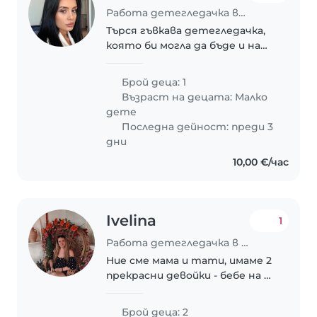
Работа детегледачка в Варна
Търся гъвкава детегледачка,
която би могла да бъде и на
разположение през нощите,
когато детето ми спи.
Брой деца: 1
Възраст на децата:
Малко
дете
Последна дейност: преди 3
дни
10,00 €/час
Ivelina
1
Работа детегледачка в Варна
Ние сме мама и тати, имаме 2
прекрасни девойки - бебе на 8
месеца и кака на 3 години
Брой деца: 2