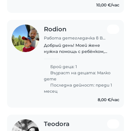
10,00 €/час
Rodion
Работа детегледачка в Варна
Добрый день! Моей жене
нужна помощь с ребёнком,
пока я уехал в командировку.
2,5 года здоровый,
Брой деца: 1
жизнерадостный, активный и
Възраст на децата:
Малко
очень умный малыш. Если мы
дете
подавимся друг другу, будем
Последна дейност: преди 1
работать..
месец
8,00 €/час
Teodora