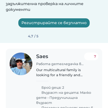
задължителна проверка на личните
документи
Регистрирайте се безплатно
4,7 / 5
Saes
7
Работа детегледачка в Варна
Our multicultural family is
looking for a friendly and
engaging babysitter to care for
our two creative, playful, and
Брой деца: 2
talkative kids They are 3 and 6
Възраст на децата:
Малко
years old Looking for someone..
дете
•
Предучилищна
възраст
Последна дейност: преди 5