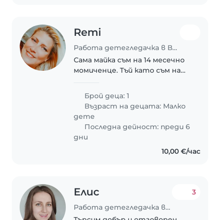
Remi
Работа детегледачка в Варна
Сама майка съм на 14 месечно
момиченце. Тъй като съм на
работа от понеделник до
петък от 10:00 до 18:00 си
Брой деца: 1
търсим енергична, усмихната
Възраст на децата:
Малко
и забавна приятелка която да
дете
прекара времето..
Последна дейност: преди 6
дни
10,00 €/час
Елис
3
Работа детегледачка в Варна
Търсим добър и отговорен