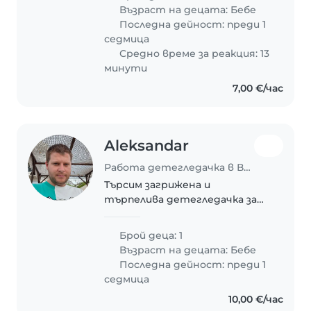
Възраст на децата:
Бебе
Последна дейност: преди 1
седмица
Средно време за реакция: 13
минути
7,00 €/час
Aleksandar
Работа детегледачка в Варна
Търсим загрижена и
търпелива детегледачка за
енергичното ни бебе.
Предпочитаме човек, който
Брой деца: 1
говори български, руски и
Възраст на децата:
Бебе
английски.
Последна дейност: преди 1
седмица
10,00 €/час