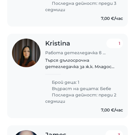
можете да помагате с лека
Последна дейност: преди 3
домашна работа. Готови сме
седмици
да..
7,00 €/час
Kristina
1
Работа детегледачка в Варна
Търся дългосрочна
детегледачка за ж.к. Младост.
Имам две деца – момче на 7
години и бебе на 10 месеца.
Брой деца: 1
През лятото грижата ще е и
Възраст на децата:
Бебе
за двете деца, а от
Последна дейност: преди 2
септември големият започва
седмици
училище..
7,00 €/час
James