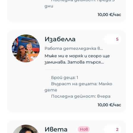
дни
10,00 €/час
Изабелла
5
Работа детегледачка в Варна
Мъже ми е моряк и сеоро ще
заминава. Затова търся
детегледачка на малкия ни
син, който е на почти 2 годин
Брой деца: 1
(9 отктомври ще ги навърши)
Възраст на децата:
Малко
за да мога да ходя да
дете
тренирам понякога.
Последна дейност: вчера
10,00 €/час
Ивета
2
Нов