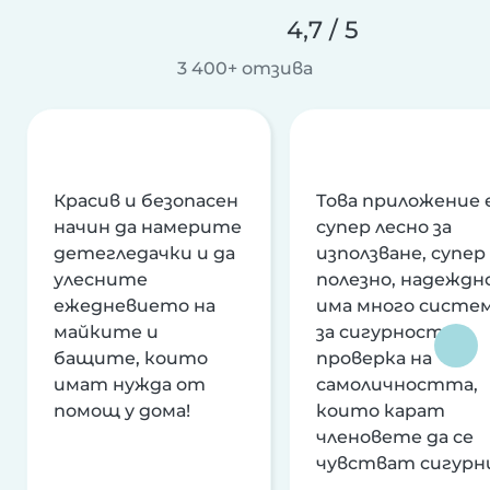
4,7 / 5
3 400+ отзива
Красив и безопасен
Това приложение 
начин да намерите
супер лесно за
детегледачки и да
използване, супер
улесните
полезно, надеждно
ежедневието на
има много систе
майките и
за сигурност и
бащите, които
проверка на
имат нужда от
самоличността,
помощ у дома!
които карат
членовете да се
чувстват сигурн