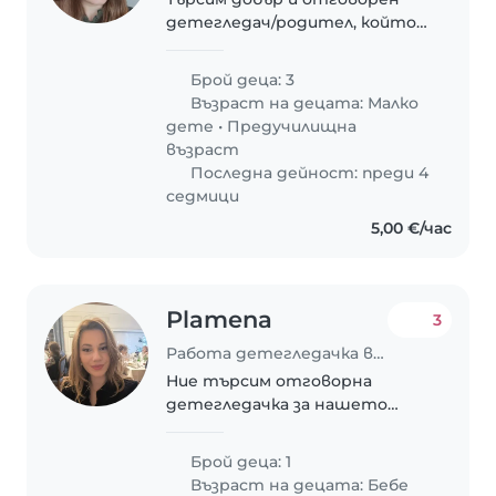
детегледач/родител, който
ще се грижи за нашите 3 деца
- две деца в градинска
Брой деца: 3
възраст и едно в ясла 2г+.
Възраст на децата:
Малко
Децата ни са енергични,
дете
•
Предучилищна
любопитни и творчески.
възраст
Искаме..
Последна дейност: преди 4
седмици
5,00 €/час
Plamena
3
Работа детегледачка в Варна
Ние търсим отговорна
детегледачка за нашето
енергично и любопитно бебе
у дома! Важно е да сте удобна
Брой деца: 1
с домашни любимци и да
Възраст на децата:
Бебе