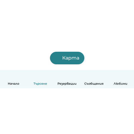
Карта
Начало
Търсене
Резервации
Съобщения
Любими
Български
Как работи
Помощ
Условия и поверителност