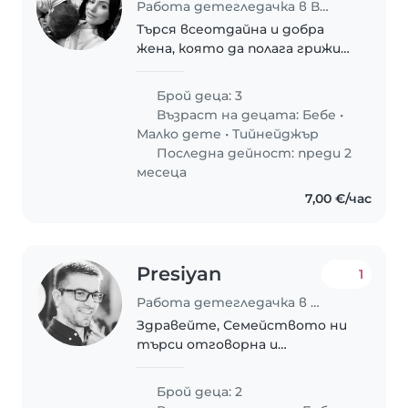
Работа детегледачка в Варна
Търся всеотдайна и добра
жена, която да полага грижи
за нашето най-малко дете -
момченце на 1г. 3 пъти през
Брой деца: 3
седмицата за 2-3 часа Ние сме
Възраст на децата:
Бебе
•
многочленно семейство с
Малко дете
•
Тийнейджър
много динамично ежедневие..
Последна дейност: преди 2
месеца
7,00 €/час
Presiyan
1
Работа детегледачка в Варна
Здравейте, Семейството ни
търси отговорна и
внимателна детегледачка.
Брой деца: 2