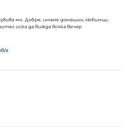
звива мн. Добре, имаме домашни любимци. 
ител иска да вижда всяка вечер
в/а