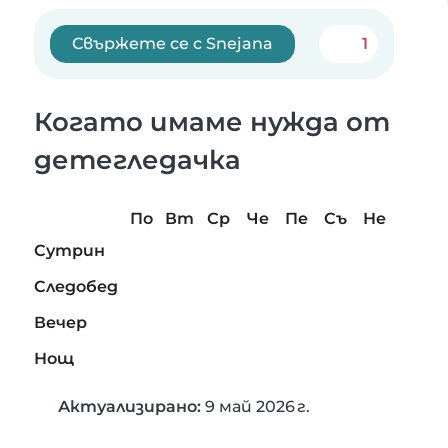
Свържете се с Snejana
1
Когато имаме нужда от
детегледачка
По
Вт
Ср
Че
Пе
Съ
Не
Сутрин
Следобед
Вечер
Нощ
Актуализирано:
9 май 2026 г.