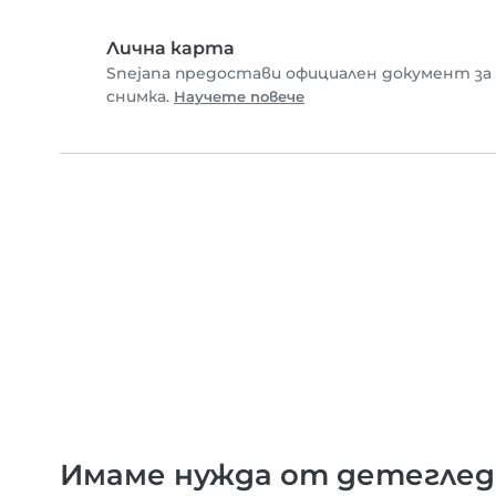
Лична карта
Snejana предостави официален документ за
снимка.
Научете повече
Имаме нужда от детегледа