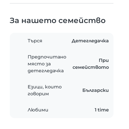
За нашето семейство
Търся
Детегледачка
Предпочитано
При
място за
семейството
детегледачка
Езици, които
Български
говорим
Любими
1 time