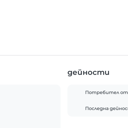
дейности
Потребител от
Последна дейно