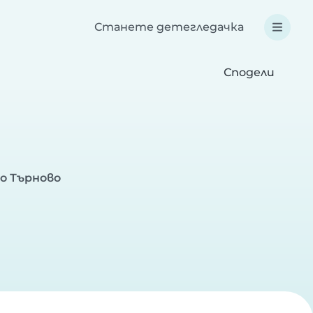
Станете детегледачка
Сподели
о Търново