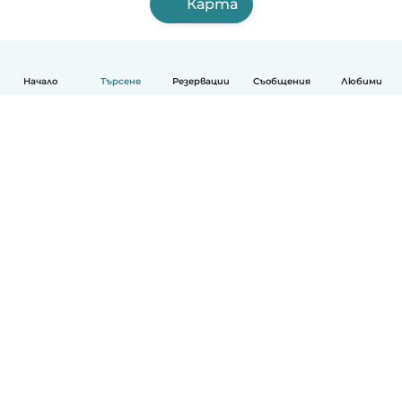
Карта
Начало
Търсене
Резервации
Съобщения
Любими
Български
Как работи
Помощ
Условия и поверителност
Ценообразуване
Фирмени данни
Детегледачки за работа
стандарти на Общността