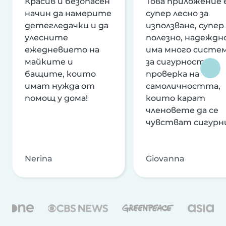
Красив и безопасен
Това приложение 
начин да намерите
супер лесно за
детегледачки и да
използване, супер
улесните
полезно, надеждно
ежедневието на
има много систе
майките и
за сигурност и
бащите, които
проверка на
имат нужда от
самоличността,
помощ у дома!
които карат
членовете да се
чувстват сигурн
Nerina
Giovanna