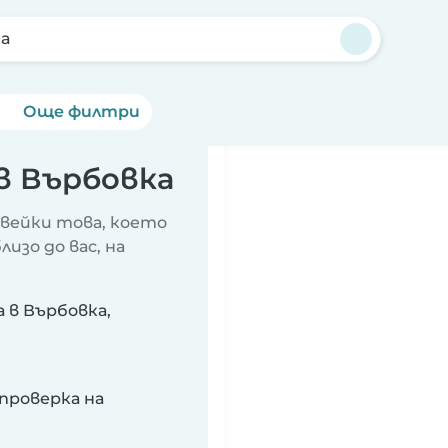
а
Още филтри
в Върбовка
авейки това, което
изо до вас, на
 в Върбовка,
проверка на