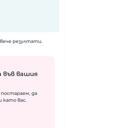
вече резултати.
 във вашия
 постараем, да
 като вас.