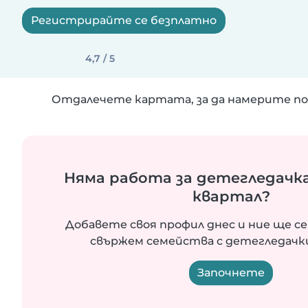
Регистрирайте се безплатно
4,7 / 5
Отдалечете картата, за да намерите по
Няма работа за детегледачка
квартал?
Добавете своя профил днес и ние ще се
свържем семейства с детегледачки
Започнете