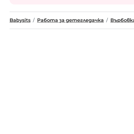
Babysits
Работа за детегледачка
Върбовк