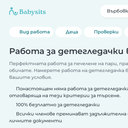
Върбовк
Вид работа
Деца
Проверки
Работа за детегледачки 
Перфектната работа за печелене на пари, пр
обичате. Намерете работа на детегледачка бл
вашите условия.
Понастоящем няма работа за детегледачка
отговаряща на тези критерии за търсене.
100% безплатно за детегледачки
Всички членове преминават задължителна 
личните документи