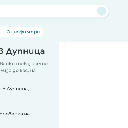
Още филтри
в Дупница
авейки това, което
изо до вас, на
 в Дупница,
проверка на