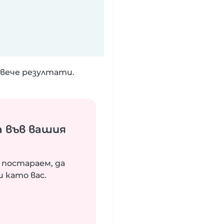
вече резултати.
 във вашия
 постараем, да
 като вас.