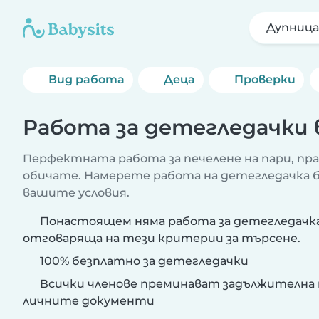
Дупница
Вид работа
Деца
Проверки
Работа за детегледачки 
Перфектната работа за печелене на пари, пр
обичате. Намерете работа на детегледачка бл
вашите условия.
Понастоящем няма работа за детегледачка
отговаряща на тези критерии за търсене.
100% безплатно за детегледачки
Всички членове преминават задължителна 
личните документи