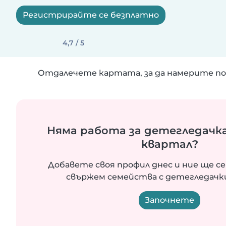
Регистрирайте се безплатно
4,7 / 5
Отдалечете картата, за да намерите по
Няма работа за детегледачка
квартал?
Добавете своя профил днес и ние ще се
свържем семейства с детегледачки
Започнете