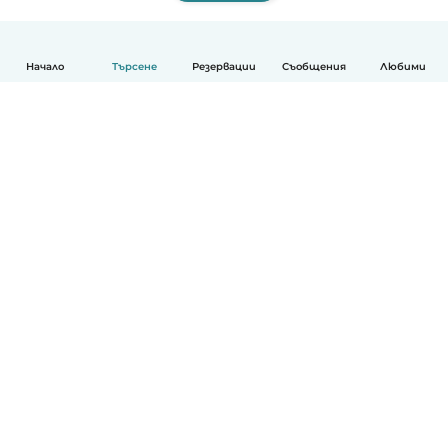
Начало
Търсене
Резервации
Съобщения
Любими
Български
Как работи
Помощ
Условия и поверителност
Ценообразуване
Фирмени данни
Детегледачки за работа
стандарти на Общността