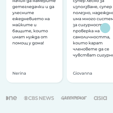
начин да намерите
супер лесно за
детегледачки и да
използване, супер
улесните
полезно, надеждно
ежедневието на
има много систе
майките и
за сигурност и
бащите, които
проверка на
имат нужда от
самоличността,
помощ у дома!
които карат
членовете да се
чувстват сигурн
Nerina
Giovanna