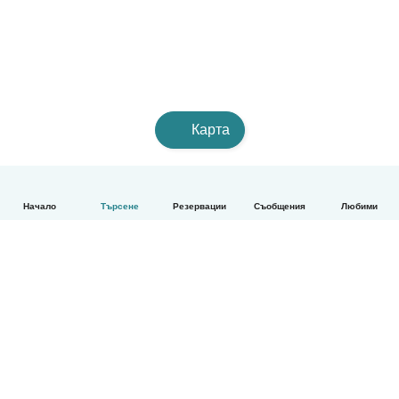
Карта
Начало
Търсене
Резервации
Съобщения
Любими
Български
Как работи
Помощ
Условия и поверителност
Ценообразуване
Фирмени данни