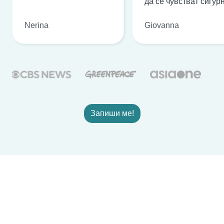
да се чувстват сигурн
Nerina
Giovanna
Запиши ме!