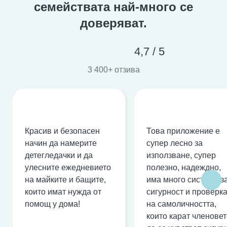
семействата най-много се
доверяват.
4,7 / 5
3 400+ отзива
Красив и безопасен
Това приложение е
начин да намерите
супер лесно за
детегледачки и да
използване, супер
улесните ежедневието
полезно, надеждно,
на майките и бащите,
има много системи з
които имат нужда от
сигурност и проверк
помощ у дома!
на самоличността,
които карат членове