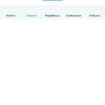
Начало
Търсене
Резервации
Съобщения
Любими
Български
Как работи
Помощ
Условия и поверителност
Ценообразуване
Фирмени данни
Детегледачки за работа
стандарти на Общността