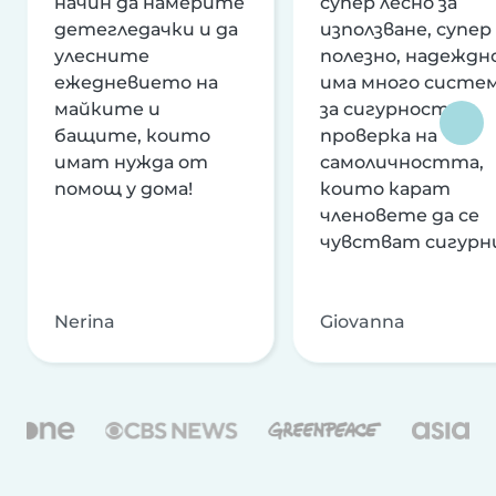
начин да намерите
супер лесно за
детегледачки и да
използване, супер
улесните
полезно, надеждно
ежедневието на
има много систе
майките и
за сигурност и
бащите, които
проверка на
имат нужда от
самоличността,
помощ у дома!
които карат
членовете да се
чувстват сигурн
Nerina
Giovanna