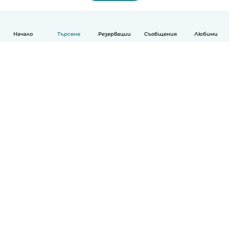
Начало
Търсене
Резервации
Съобщения
Любими
Български
Как работи
Помощ
Условия и поверителност
Ценообразуване
Фирмени данни
Детегледачки за работа
стандарти на Общността