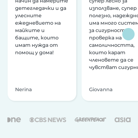
начин да намерите
супер лесно за
детегледачки и да
използване, супер
улесните
полезно, надеждно
ежедневието на
има много систе
майките и
за сигурност и
бащите, които
проверка на
имат нужда от
самоличността,
помощ у дома!
които карат
членовете да се
чувстват сигурн
Nerina
Giovanna