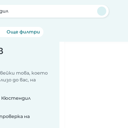
дил
Още филтри
в
авейки това, което
изо до вас, на
в Кюстендил
проверка на