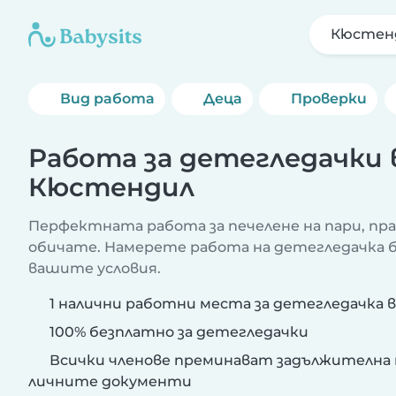
Кюстен
Вид работа
Деца
Проверки
Работа за детегледачки 
Кюстендил
Перфектната работа за печелене на пари, пр
обичате. Намерете работа на детегледачка бл
вашите условия.
1 налични работни места за детегледачка 
100% безплатно за детегледачки
Всички членове преминават задължителна 
личните документи