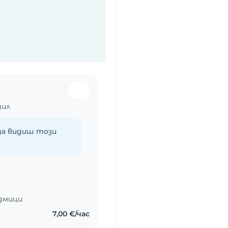
дил
 да видиш този
едмици
7,00 €/час