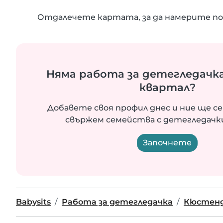
Отдалечете картата, за да намерите по
Няма работа за детегледачка
квартал?
Добавете своя профил днес и ние ще се
свържем семейства с детегледачки
Започнете
Babysits
Работа за детегледачка
Кюстен