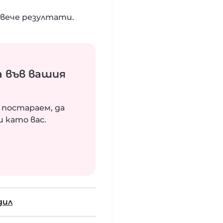
вече резултати.
 във вашия
 постараем, да
 като вас.
дил