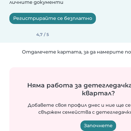
личните документи
Регистрирайте се безплатно
4,7 / 5
Отдалечете картата, за да намерите по
Няма работа за детегледачка
квартал?
Добавете своя профил днес и ние ще се
свържем семейства с детегледачки
Започнете