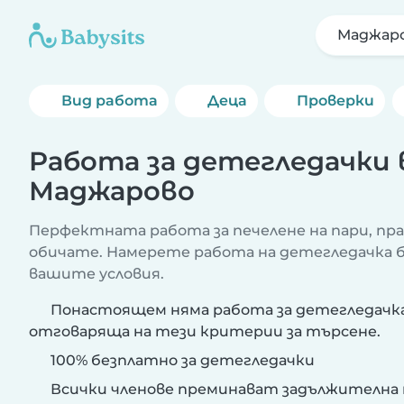
Маджар
Вид работа
Деца
Проверки
Работа за детегледачки 
Маджарово
Перфектната работа за печелене на пари, пр
обичате. Намерете работа на детегледачка бл
вашите условия.
Понастоящем няма работа за детегледачка
отговаряща на тези критерии за търсене.
100% безплатно за детегледачки
Всички членове преминават задължителна 