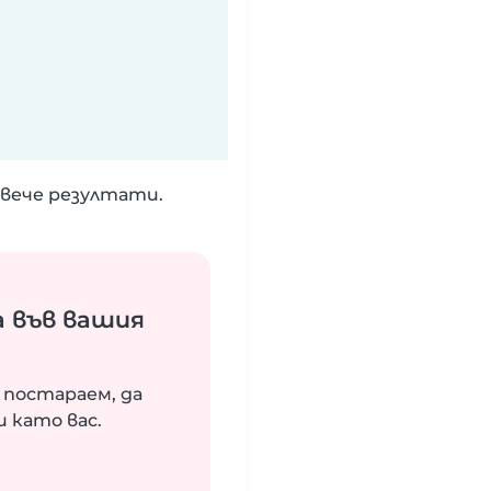
вече резултати.
 във вашия
 постараем, да
 като вас.