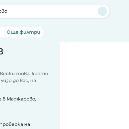
ово
Още филтри
в
авейки това, което
изо до вас, на
 в Маджарово,
проверка на